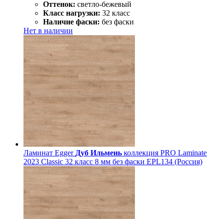
Оттенок:
светло-бежевый
Класс нагрузки:
32 класс
Наличие фаски:
без фаски
Нет в наличии
Ламинат Egger
Дуб Ильмень
коллекция PRO Laminate
2023 Classic 32 класс 8 мм без фаски EPL134 (Россия)