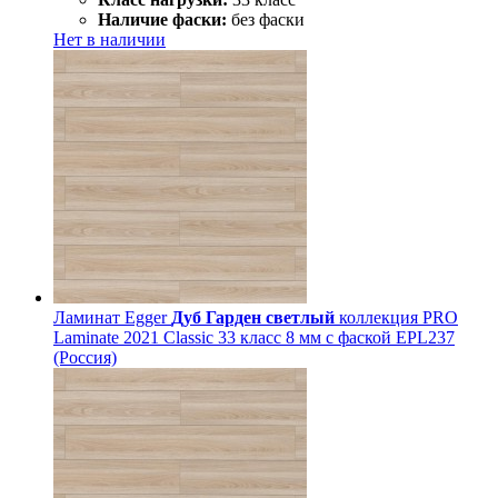
Наличие фаски:
без фаски
Нет в наличии
Ламинат Egger
Дуб Гарден светлый
коллекция PRO
Laminate 2021 Classic 33 класс 8 мм с фаской EPL237
(Россия)