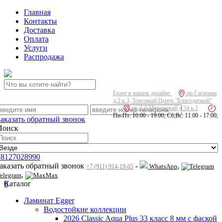
Главная
Контакты
Доставка
Оплата
Услуги
Распродажа
Egger в вашем дизайне
пр.Гагарина
д.2 к.3, Торговый Центр "Благодатный"
пр.2-й Муринский д.34 к.1
Пн-Пт: 10:00 - 19:00; Сб,Вс: 11:00 - 17:00;
Заказать обратный звонок
Поиск
78127028990
заказать обратный звонок
-
,
WhatsApp
+7 (911) 914-19-65
,
elegram
Max
0
Каталог
Ламинат Egger
Водостойкие коллекции
2026 Classic Aqua Plus 33 класс 8 мм с фаской