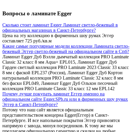
Вопросы о ламинате Egger
Сколько стоит ламинат Egger Ламинат светло-бежевый в
официальных магазинах в Санкт-Петербурге?
Цена на эту коллекцию в фирменных шоу румах Эггер
составляет 725 руб./кв.м
Какие самые популярные модели коллекции Ламината светло-
бежевый Эггер светло-бежевый на официальном сайте в Спб?
Ламинат Egger Дуб Вэлли дымчатый коллекция PRO Laminate
Classic 32 класс 8 мм Aqua+ EPL015, Ламинат Egger Дуб
Гарден светлый коллекция PRO Laminate 2023 Classic 33 класс
8 мм с фаской EPL237 (Россия), Ламинат Egger Дуб Кортон
натуральный коллекция PRO Laminate Classic 32 класс 8 мм
без фаски EPL049, Ламинат Egger Дуб Ольхон песочный
коллекция PRO Laminate Classic 33 класс 12 мм EPL142
Почему лучше покупать ламинат Еггер именно на
официальном сайте Egger.SPb.ru или в фирменных шоу румах
Эггер в Санкт-Петербурге?
Потому что наш сайт является официальным
представительством концерна Egger(Еггер) в Санкт-
Петербурге. И все напольные покрытия Эггер привозятся
напрямую с завода, минуя посредников. К тому же мы
предлагаем официальную гарантию и скидки на любые