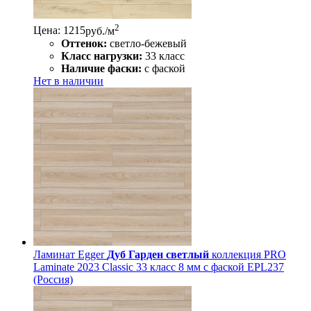
2
Цена: 1215
руб./м
Оттенок:
светло-бежевый
Класс нагрузки:
33 класс
Наличие фаски:
с фаской
Нет в наличии
Ламинат Egger
Дуб Гарден светлый
коллекция PRO
Laminate 2023 Classic 33 класс 8 мм с фаской EPL237
(Россия)