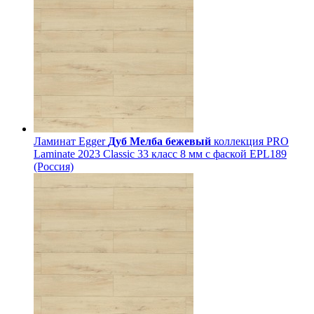
Ламинат Egger
Дуб Мелба бежевый
коллекция PRO
Laminate 2023 Classic 33 класс 8 мм с фаской EPL189
(Россия)