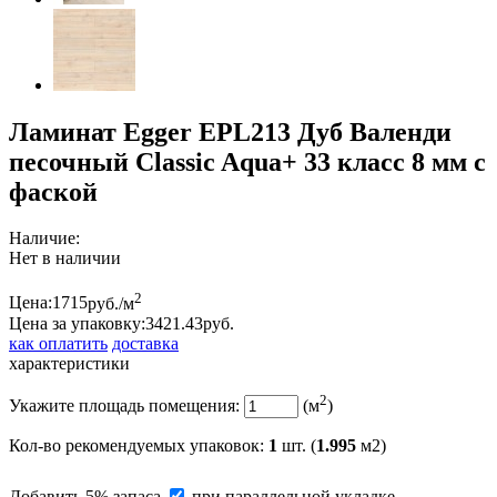
Ламинат Egger EPL213 Дуб Валенди
песочный Classic Aqua+ 33 класс 8 мм с
фаской
Наличие:
Нет в наличии
2
Цена:
1715
руб./м
Цена за упаковку:
3421.
43
руб.
как оплатить
доставка
характеристики
2
Укажите площадь помещения:
(м
)
Кол-во рекомендуемых упаковок
:
1
шт. (
1.995
м2)
Добавить 5% запаса
при параллельной укладке