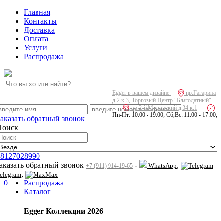
Главная
Контакты
Доставка
Оплата
Услуги
Распродажа
Egger в вашем дизайне
пр.Гагарина
д.2 к.3, Торговый Центр "Благодатный"
пр.2-й Муринский д.34 к.1
Пн-Пт: 10:00 - 19:00; Сб,Вс: 11:00 - 17:00;
Заказать обратный звонок
Поиск
78127028990
заказать обратный звонок
-
,
WhatsApp
+7 (911) 914-19-65
,
elegram
Max
0
Распродажа
Каталог
Egger Коллекции 2026