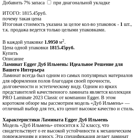
Добавить 7% запаса
при диагональной укладке
ИТОГО:
1815.
45
руб.
почему такая цена
Итоговая стоимость указана за целое кол-во упаковок -
1
шт.,
т.к. продажа ведется только целыми упаковками.
2
В каждой упаковке
1.9950
м
.
Цена одной упаковки
1815.45
руб.
Купить
Описание
Ламинат Egger Дуб Ильмень: Идеальное Решение для
Вашего Интерьера
Ламинат всегда был одним из самых популярных материалов
для оформления полов благодаря своей прочности,
долговечности и эстетическому виду. Одним из ярких
представителей качественного ламината является коллекция
PRO Laminate 2023 Classic от компании Egger. В этом
коротоком обзоре мы рассмотрим модель «Дуб Ильмень» —
отличный выбор для тех, кто ценит высокое качество и стиль.
Характеристики Ламината Egger Дуб Ильмень
Модель «Дуб Ильмень» относится к 32 классу, что
свидетельствует о ее высокой устойчивости к механическим
повреждениям и износу. Эта спецификация делает ламинат