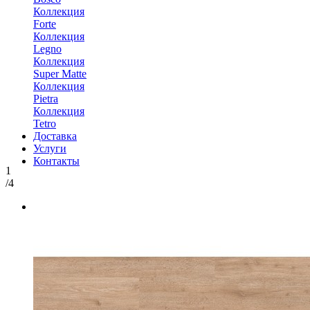
Коллекция
Forte
Коллекция
Legno
Коллекция
Super Matte
Коллекция
Pietra
Коллекция
Tetro
Доставка
Услуги
Контакты
1
/4