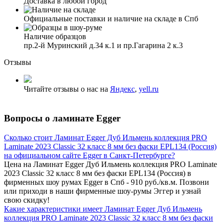
Доставка в любой город
Официальные поставки и наличие на складе в Спб
Наличие образцов
пр.2-й Муринский д.34 к.1 и пр.Гагарина 2 к.3
Отзывы
Читайте отзывы о нас на
Яндекс
,
yell.ru
Вопросы о ламинате Egger
Сколько стоит Ламинат Egger Дуб Ильмень коллекция PRO
Laminate 2023 Classic 32 класс 8 мм без фаски EPL134 (Россия)
на официальном сайте Egger в Санкт-Петербурге?
Цена на Ламинат Egger Дуб Ильмень коллекция PRO Laminate
2023 Classic 32 класс 8 мм без фаски EPL134 (Россия) в
фирменных шоу румах Egger в Спб - 910 руб./кв.м. Позвони
или приходи в наши фирменные шоу-румы Эггер и узнай
свою скидку!
Какие характеристики имеет Ламинат Egger Дуб Ильмень
коллекция PRO Laminate 2023 Classic 32 класс 8 мм без фаски