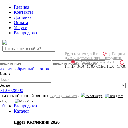
Главная
Контакты
Доставка
Оплата
Услуги
Распродажа
Egger в вашем дизайне
пр.Гагарина
д.2 к.3, Торговый Центр "Благодатный"
пр.2-й Муринский д.34 к.1
Пн-Пт: 10:00 - 19:00; Сб,Вс: 11:00 - 17:00;
Заказать обратный звонок
Поиск
78127028990
заказать обратный звонок
-
,
WhatsApp
+7 (911) 914-19-65
,
elegram
Max
0
Распродажа
Каталог
Egger Коллекции 2026