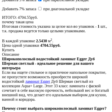
Добавить 7% запаса
при диагональной укладке
ИТОГО:
4704.
55
руб.
почему такая цена
Итоговая стоимость указана за целое кол-во упаковок -
1
шт.,
т.к. продажа ведется только целыми упаковками.
2
В каждой упаковке
2.5430
м
.
Цена одной упаковки
4704.55
руб.
Купить
Описание
Широкополосный водостойкий ламинат Egger Дуб
Шерман светлый - идеальное решение для вашего
интерьера
Если вы ищете стильное и практичное напольное покрытие,
не пропустите возможность приобрести широкий
водостойкий
ламинат Egger
Дуб Шерман светлый из
коллекции Aqua+ Large. Этот 33 класс ламината с фаской
сочетает в себе высокую прочность, небольшой вес и богатый
внешний вид, что делает его идеальным выбором для кухни,
ванной и коридора.
Почему стоит выбрать широкополосный ламинат Egger?