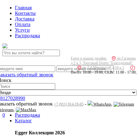
Главная
Контакты
Доставка
Оплата
Услуги
Распродажа
Egger в вашем дизайне
пр.Гагарина
д.2 к.3, Торговый Центр "Благодатный"
пр.2-й Муринский д.34 к.1
Пн-Пт: 10:00 - 19:00; Сб,Вс: 11:00 - 17:00;
Заказать обратный звонок
Поиск
78127028990
заказать обратный звонок
-
,
WhatsApp
+7 (911) 914-19-65
,
elegram
Max
0
Распродажа
Каталог
Egger Коллекции 2026