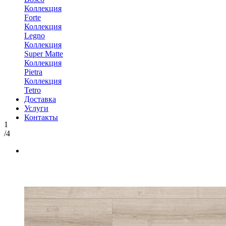
Коллекция
Forte
Коллекция
Legno
Коллекция
Super Matte
Коллекция
Pietra
Коллекция
Tetro
Доставка
Услуги
Контакты
1
/4