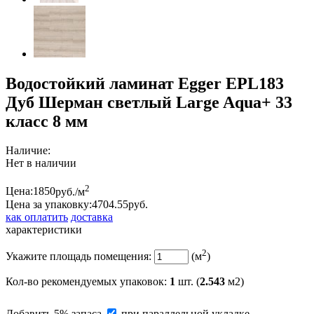
Водостойкий ламинат Egger EPL183
Дуб Шерман светлый Large Aqua+ 33
класс 8 мм
Наличие:
Нет в наличии
2
Цена:
1850
руб./м
Цена за упаковку:
4704.
55
руб.
как оплатить
доставка
характеристики
2
Укажите площадь помещения:
(м
)
Кол-во рекомендуемых упаковок
:
1
шт. (
2.543
м2)
Добавить 5% запаса
при параллельной укладке