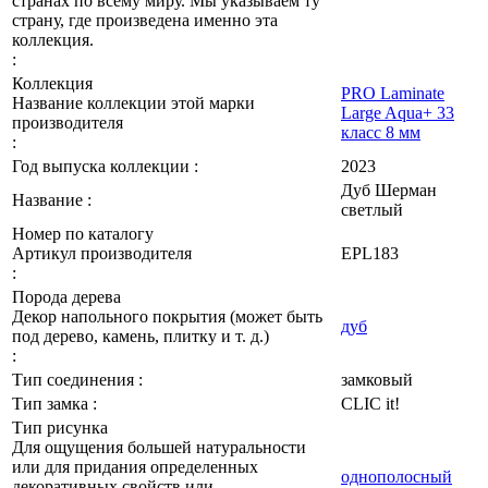
странах по всему миру. Мы указываем ту
страну, где произведена именно эта
коллекция.
:
Коллекция
PRO Laminate
Название коллекции этой марки
Large Aqua+ 33
производителя
класс 8 мм
:
Год выпуска коллекции :
2023
Дуб Шерман
Название :
светлый
Номер по каталогу
Артикул производителя
EPL183
:
Порода дерева
Декор напольного покрытия (может быть
дуб
под дерево, камень, плитку и т. д.)
:
Тип соединения :
замковый
Тип замка :
CLIC it!
Тип рисунка
Для ощущения большей натуральности
или для придания определенных
однополосный
декоративных свойств или