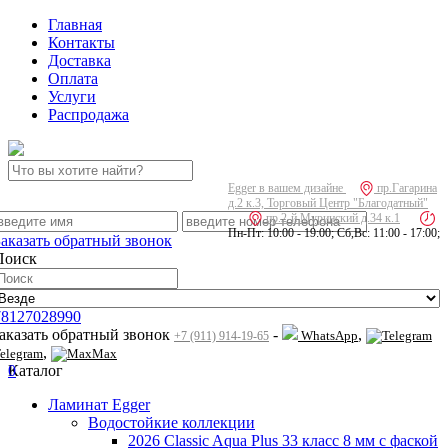
Главная
Контакты
Доставка
Оплата
Услуги
Распродажа
Egger в вашем дизайне
пр.Гагарина
д.2 к.3, Торговый Центр "Благодатный"
пр.2-й Муринский д.34 к.1
Пн-Пт: 10:00 - 19:00; Сб,Вс: 11:00 - 17:00;
Заказать обратный звонок
Поиск
78127028990
заказать обратный звонок
-
,
WhatsApp
+7 (911) 914-19-65
,
elegram
Max
0
Каталог
Ламинат Egger
Водостойкие коллекции
2026 Classic Aqua Plus 33 класс 8 мм с фаской