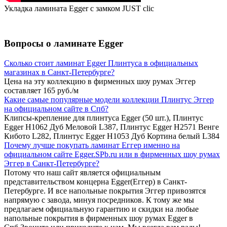
Укладка ламината Egger с замком JUST clic
Вопросы о ламинате Egger
Сколько стоит ламинат Egger Плинтуса в официальных
магазинах в Санкт-Петербурге?
Цена на эту коллекцию в фирменных шоу румах Эггер
составляет 165 руб./м
Какие самые популярные модели коллекции Плинтус Эггер
на официальном сайте в Спб?
Клипсы-крепление для плинтуса Egger (50 шт.), Плинтус
Egger Н1062 Дуб Меловой L387, Плинтус Egger Н2571 Венге
Кибото L282, Плинтус Egger Н1053 Дуб Кортина белый L384
Почему лучше покупать ламинат Еггер именно на
официальном сайте Egger.SPb.ru или в фирменных шоу румах
Эггер в Санкт-Петербурге?
Потому что наш сайт является официальным
представительством концерна Egger(Еггер) в Санкт-
Петербурге. И все напольные покрытия Эггер привозятся
напрямую с завода, минуя посредников. К тому же мы
предлагаем официальную гарантию и скидки на любые
напольные покрытия в фирменных шоу румах Egger в