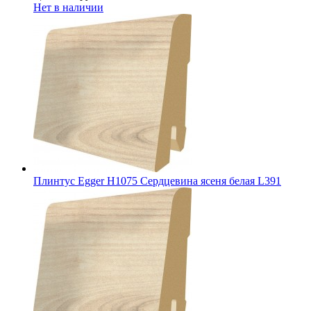
Нет в наличии
Плинтус Egger Н1075 Сердцевина ясеня белая L391