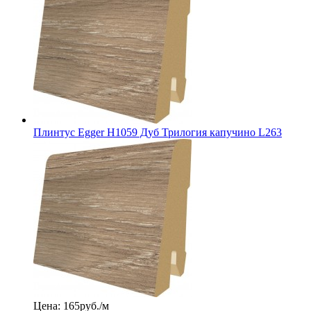
Плинтус Egger Н1059 Дуб Трилогия капучино L263
Цена: 165
руб./м