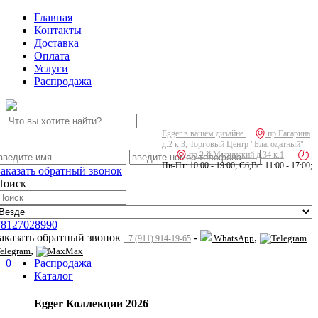
Главная
Контакты
Доставка
Оплата
Услуги
Распродажа
Egger в вашем дизайне
пр.Гагарина
д.2 к.3, Торговый Центр "Благодатный"
пр.2-й Муринский д.34 к.1
Пн-Пт: 10:00 - 19:00; Сб,Вс: 11:00 - 17:00;
Заказать обратный звонок
Поиск
78127028990
заказать обратный звонок
-
,
WhatsApp
+7 (911) 914-19-65
,
elegram
Max
0
Распродажа
Каталог
Egger Коллекции 2026