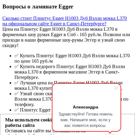
Вопросы о ламинате Egger
Сколько стоит Плинтус Egger Н1003 Дуб Вэлли мокка L370
на официальном сайте Egger в Санкт-Петербурге?
Цена на Плинтус Egger Н1003 Дуб Вэлли мокка L370 в
фирменных шоу румах Egger в Спб - 165 руб./м. Позвони или
приходи в наши фирменные шоу-румы Эггер и узнай свою
скидку!
✅ Купить Плинтус Egger Н1003 Дуб Вэлли мокка L370
по цене 165 руб./м
✅ Купить недорого Плинтус Egger Н1003 Дуб Вэлли
мокка L370 в фирменном магазине Эггер в Санкт-
Петербурге.
✅ Лучшая цена на Плинтус Egger Н1003 Дуб Вэлли
мокка L370 купить в официальном шоу-руме в Спб.
✅ Узнай свою скидку на Плинтус Egger Н1003 Дуб
Вэлли мокка L370 на официальном сайте Egger или по
телефону.
Александра
✅ Плинтус Egger Н1003 Дуб Вэлли мокка L370 -
Здравствуйте! Готова помочь
образцы во всех официальных фирменных магазинах
вам. Напишите мне, если у
Мы используем cookie для улучшения
Еггер.
вас появятся вопросы.
работы сайта
Оставаясь на сайте вы соглашаетесь на
Egger.spb.ru
- магазин ламината Эггер и Ever Sense в Санкт-