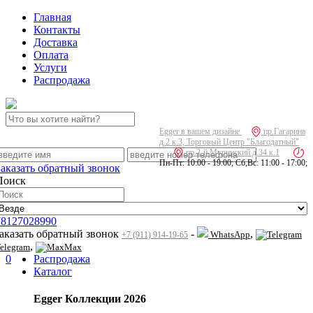
Главная
Контакты
Доставка
Оплата
Услуги
Распродажа
Egger в вашем дизайне
пр.Гагарина
д.2 к.3, Торговый Центр "Благодатный"
пр.2-й Муринский д.34 к.1
Пн-Пт: 10:00 - 19:00; Сб,Вс: 11:00 - 17:00;
Заказать обратный звонок
Поиск
78127028990
заказать обратный звонок
-
,
WhatsApp
+7 (911) 914-19-65
,
elegram
Max
0
Распродажа
Каталог
Egger Коллекции 2026