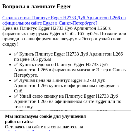
Вопросы о ламинате Egger
Сколько стоит Плинтус Egger Н2733 Дуб Арлингтон L266 на
официальном сайте Egger в Санкт-Петербурге?
Цена на Плинтус Egger Н2733 Дуб Арлингтон L266 в
фирменных шоу румах Egger в Спб - 165 руб./м. Позвони или
приходи в наши фирменные шоу-румы Эггер и узнай свою
скидку!
✅ Купить Плинтус Egger Н2733 Дуб Арлингтон L266
по цене 165 руб./м
✅ Купить недорого Плинтус Egger Н2733 Дуб
Арлингтон L266 в фирменном магазине Эггер в Санкт-
Петербурге.
✅ Лучшая цена на Плинтус Egger Н2733 Дуб
Арлингтон L266 купить в официальном шоу-руме в
Спб.
✅ Узнай свою скидку на Плинтус Egger Н2733 Дуб
Арлингтон L266 на официальном сайте Egger или по
телефону.
✅ Плинтус Egger Н2733 Дуб Арлингтон L266 - образцы
Мы используем cookie для улучшения
во всех официальных фирменных магазинах Еггер.
работы сайта
Оставаясь на сайте вы соглашаетесь на
Egger.spb.ru
- магазин ламината Эггер и Ever Sense в Санкт-