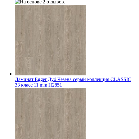
Ламинат Egger Дуб Чезена серый коллекция CLASSIC
33 класс 11 mm Н2851