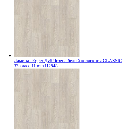
Ламинат Egger Дуб Чезена белый коллекция CLASSIC
33 класс 11 mm Н2848