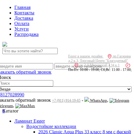
Главная
Контакты
Доставка
Оплата
Услуги
Распродажа
Egger в вашем дизайне
пр.Гагарина
д.2 к.3, Торговый Центр "Благодатный"
пр.2-й Муринский д.34 к.1
Пн-Пт: 10:00 - 19:00; Сб,Вс: 11:00 - 17:00;
Заказать обратный звонок
Поиск
78127028990
заказать обратный звонок
-
,
WhatsApp
+7 (911) 914-19-65
,
elegram
Max
0
Каталог
Ламинат Egger
Водостойкие коллекции
2026 Classic Aqua Plus 33 класс 8 мм с фаской