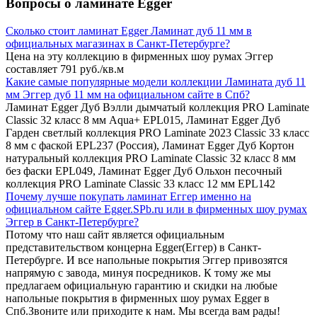
Вопросы о ламинате Egger
Сколько стоит ламинат Egger Ламинат дуб 11 мм в
официальных магазинах в Санкт-Петербурге?
Цена на эту коллекцию в фирменных шоу румах Эггер
составляет 791 руб./кв.м
Какие самые популярные модели коллекции Ламината дуб 11
мм Эггер дуб 11 мм на официальном сайте в Спб?
Ламинат Egger Дуб Вэлли дымчатый коллекция PRO Laminate
Classic 32 класс 8 мм Aqua+ EPL015, Ламинат Egger Дуб
Гарден светлый коллекция PRO Laminate 2023 Classic 33 класс
8 мм с фаской EPL237 (Россия), Ламинат Egger Дуб Кортон
натуральный коллекция PRO Laminate Classic 32 класс 8 мм
без фаски EPL049, Ламинат Egger Дуб Ольхон песочный
коллекция PRO Laminate Classic 33 класс 12 мм EPL142
Почему лучше покупать ламинат Еггер именно на
официальном сайте Egger.SPb.ru или в фирменных шоу румах
Эггер в Санкт-Петербурге?
Потому что наш сайт является официальным
представительством концерна Egger(Еггер) в Санкт-
Петербурге. И все напольные покрытия Эггер привозятся
напрямую с завода, минуя посредников. К тому же мы
предлагаем официальную гарантию и скидки на любые
напольные покрытия в фирменных шоу румах Egger в
Спб.Звоните или приходите к нам. Мы всегда вам рады!