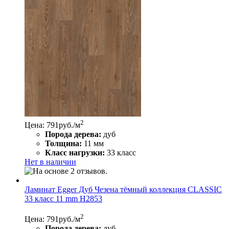
2
Цена: 791
руб./м
Порода дерева:
дуб
Толщина:
11 мм
Класс нагрузки:
33 класс
Нет в наличии
Ламинат Egger Дуб Чезена тёмный коллекция CLASSIC
33 класс 11 mm Н2853
2
Цена: 791
руб./м
Порода дерева:
дуб