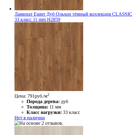
Ламинат Egger Дуб Ольхон тёмный коллекция CLASSIC
33 класс 11 mm Н2859
2
Цена: 791
руб./м
Порода дерева:
дуб
Толщина:
11 мм
Класс нагрузки:
33 класс
Нет в наличии