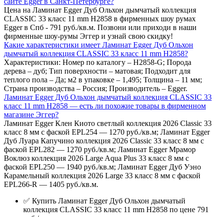
сайте Egger в Санкт-Петербурге?
Цена на Ламинат Egger Дуб Ольхон дымчатый коллекция
CLASSIC 33 класс 11 mm Н2858 в фирменных шоу румах
Egger в Спб - 791 руб./кв.м. Позвони или приходи в наши
фирменные шоу-румы Эггер и узнай свою скидку!
Какие характеристики имеет Ламинат Egger Дуб Ольхон
дымчатый коллекция CLASSIC 33 класс 11 mm Н2858?
Характеристики: Номер по каталогу – Н2858-G; Порода
дерева – дуб; Тип поверхности – матовая; Подходит для
теплого пола – Да; м2 в упаковке – 1,495; Толщина – 11 мм;
Страна производства – Россия; Производитель – Egger.
Ламинат Egger Дуб Ольхон дымчатый коллекция CLASSIC 33
класс 11 mm Н2858 — есть ли похожие товары в фирменном
магазине Эггер?
Ламинат Egger Клен Киото светлый коллекция 2026 Classic 33
класс 8 мм с фаской EPL254 — 1270 руб./кв.м; Ламинат Egger
Дуб Луара Капучино коллекция 2026 Classic 33 класс 8 мм с
фаской EPL282 — 1270 руб./кв.м; Ламинат Egger Мрамор
Воклюз коллекция 2026 Large Aqua Plus 33 класс 8 мм с
фаской EPL250 — 1940 руб./кв.м; Ламинат Egger Дуб Уэно
Карамельный коллекция 2026 Large 33 класс 8 мм с фаской
EPL266-R — 1405 руб./кв.м.
✅ Купить Ламинат Egger Дуб Ольхон дымчатый
коллекция CLASSIC 33 класс 11 mm Н2858 по цене 791