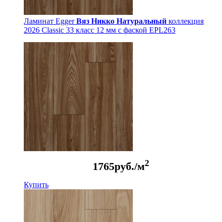
Ламинат Egger
Вяз Никко Натуральный
коллекция
2026 Classic 33 класс 12 мм с фаской EPL263
2
1765
руб./м
Купить