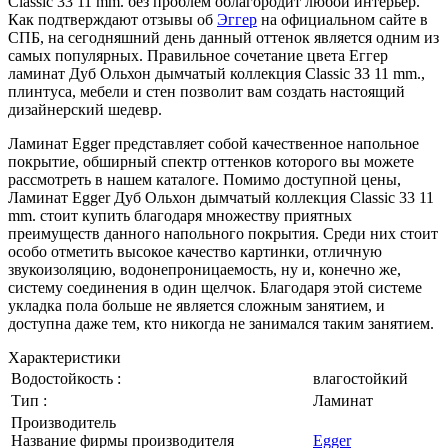
Classic 33 11 mm. без проблем облагородит любой интерьер.
Как подтверждают отзывы об
Эггер
на официальном сайте в
СПБ, на сегодняшний день данный оттенок является одним из
самых популярных. Правильное сочетание цвета Еггер
ламинат Дуб Ольхон дымчатый коллекция Classic 33 11 mm.,
плинтуса, мебели и стен позволит вам создать настоящий
дизайнерский шедевр.
Ламинат Egger представляет собой качественное напольное
покрытие, обширный спектр оттенков которого вы можете
рассмотреть в нашем каталоге. Помимо доступной цены,
Ламинат Egger Дуб Ольхон дымчатый коллекция Classic 33 11
mm. стоит купить благодаря множеству приятных
преимуществ данного напольного покрытия. Среди них стоит
особо отметить высокое качество картинки, отличную
звукоизоляцию, водонепроницаемость, ну и, конечно же,
систему соединения в один щелчок. Благодаря этой системе
укладка пола больше не является сложным занятием, и
доступна даже тем, кто никогда не занимался таким занятием.
Характеристики
Водостойкость :
влагостойкий
Тип :
Ламинат
Производитель
Название фирмы производителя
Egger