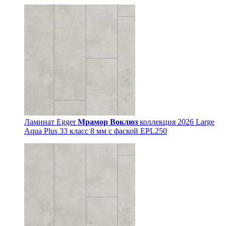
Ламинат Egger
Мрамор Воклюз
коллекция 2026 Large
Aqua Plus 33 класс 8 мм с фаской EPL250