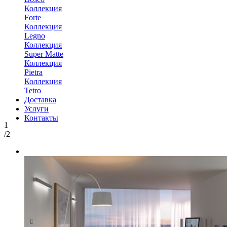
Коллекция
Forte
Коллекция
Legno
Коллекция
Super Matte
Коллекция
Pietra
Коллекция
Tetro
Доставка
Услуги
Контакты
1
/2