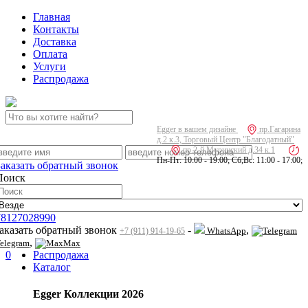
Главная
Контакты
Доставка
Оплата
Услуги
Распродажа
Egger в вашем дизайне
пр.Гагарина
д.2 к.3, Торговый Центр "Благодатный"
пр.2-й Муринский д.34 к.1
Пн-Пт: 10:00 - 19:00; Сб,Вс: 11:00 - 17:00;
Заказать обратный звонок
Поиск
78127028990
заказать обратный звонок
-
,
WhatsApp
+7 (911) 914-19-65
,
elegram
Max
0
Распродажа
Каталог
Egger Коллекции 2026