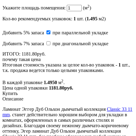
2
Укажите площадь помещения:
(м
)
Кол-во рекомендуемых упаковок
:
1
шт. (
1.495
м2)
Добавить 5% запаса
при параллельной укладке
Добавить 7% запаса
при диагональной укладке
ИТОГО:
1181.
80
руб.
почему такая цена
Итоговая стоимость указана за целое кол-во упаковок -
1
шт.,
т.к. продажа ведется только целыми упаковками.
2
В каждой упаковке
1.4950
м
.
Цена одной упаковки
1181.80
руб.
Купить
Описание
Ламинат Эггер Дуб Ольхон дымчатый коллекция
Classic 33 11
mm
. станет действительно хорошим выбором для укладки в
комнатах, оформленных в самых различных стилях и
дизайнах. Благодаря своему нежному дымчато-коричневому
оттенку, Эгер ламинат Дуб Ольхон дымчатый коллекция