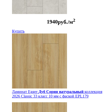
2
1940
руб./м
Купить
Ламинат Egger
Дуб Сория натуральный
коллекция
2026 Classic 33 класс 10 мм с фаской EPL179