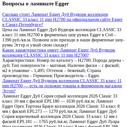
Вопросы о ламинате Egger
Сколько стоит Ламинат Egger Дуб Вудворк коллекция
CLASSIC 33 класс 11 mm H2700 на официальном сайте Egger
в Санкт-Петербурге?
Цена на Ламинат Egger Дуб Вудворк коллекция CLASSIC 33
класс 11 mm H2700 в фирменных шоу румах Egger в Спб -
1390 руб./кв.м. Позвони или приходи в наши фирменные шоу-
румы Эггер и узнай свою скидку!
Какие характеристики имеет Ламинат Egger Дуб Вудворк
коллекция CLASSIC 33 класс 11 mm H2700?
Характеристики: Номер по каталогу – H2700; Порода дерева –
дуб; Тип поверхности – матовая; Наличие фаски – с фаской;
м2 в упаковке – 1,495; Оттенок – бежевый; Страна
производства – Германия; Производитель – Egger.
Ламинат Egger Дуб Вудворк коллекция CLASSIC 33 класс 11
mm H2700 — есть ли похожие товары в фирменном магазине
Эггер?
Ламинат Egger Дуб Сория серый коллекция 2026 Classic 33
класс 10 мм с фаской EPL180 — 1630 руб./кв.м; Ламинат
Egger Орех Тортона Браун коллекция 2026 Classic 33 класс 8
мм с фаской EPL273 — 1270 руб./кв.м; Ламинат Egger Дуб
Сория коричневый коллекция 2026 Classic 33 класс 12 мм с
фаской EPL181 — 1765 руб./кв.м; Ламинат Egger Дуб Луара
Нюд коллекция 2026 Classic 33 класс 8 мм с фаской EPL288 —