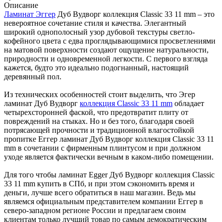
Описание
Ламинат Эггер
Дуб Вудворг коллекция Classic 33 11 mm – это
невероятное сочетание стиля и качества. Элегантный
широкий однополосный узор дубовой текстуры светло-
кофейного цвета с едва проглядывающимися просветлениями
на матовой поверхности создают ощущение натуральности,
природности и одновременной легкости. С первого взгляда
кажется, будто это идеально подогнанный, настоящий
деревянный пол.
Из технических особенностей стоит выделить, что Эгер
ламинат Дуб Вудворг
коллекция Classic 33 11 mm
обладает
четырехсторонней фаской, что предотвратит плиту от
повреждений на стыках. Но и без того, благодаря своей
потрясающей прочности и традиционной влагостойкой
пропитке Еггер ламинат Дуб Вудворг коллекция Classic 33 11
mm в сочетании с фирменным плинтусом и при должном
уходе является фактически вечным в каком-либо помещении.
Для того чтобы ламинат Egger Дуб Вудворг коллекция Classic
33 11 mm купить в СПб, и при этом сэкономить время и
деньги, лучше всего обратиться в наш магазин. Ведь мы
являемся официальным представителем компании Еггер в
северо-западном регионе России и предлагаем своим
клиентам только лучший товар по самым демократическим