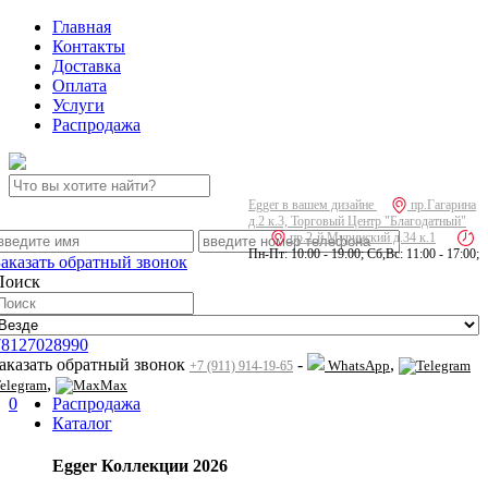
Главная
Контакты
Доставка
Оплата
Услуги
Распродажа
Egger в вашем дизайне
пр.Гагарина
д.2 к.3, Торговый Центр "Благодатный"
пр.2-й Муринский д.34 к.1
Пн-Пт: 10:00 - 19:00; Сб,Вс: 11:00 - 17:00;
Заказать обратный звонок
Поиск
78127028990
заказать обратный звонок
-
,
WhatsApp
+7 (911) 914-19-65
,
elegram
Max
0
Распродажа
Каталог
Egger Коллекции 2026