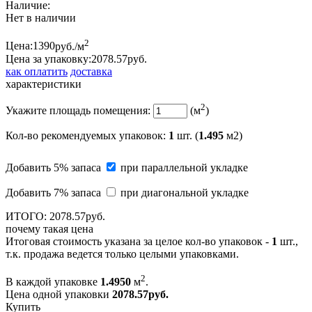
Наличие:
Нет в наличии
2
Цена:
1390
руб./м
Цена за упаковку:
2078.
57
руб.
как оплатить
доставка
характеристики
2
Укажите площадь помещения:
(м
)
Кол-во рекомендуемых упаковок
:
1
шт. (
1.495
м2)
Добавить 5% запаса
при параллельной укладке
Добавить 7% запаса
при диагональной укладке
ИТОГО:
2078.
57
руб.
почему такая цена
Итоговая стоимость указана за целое кол-во упаковок -
1
шт.,
т.к. продажа ведется только целыми упаковками.
2
В каждой упаковке
1.4950
м
.
Цена одной упаковки
2078.57
руб.
Купить