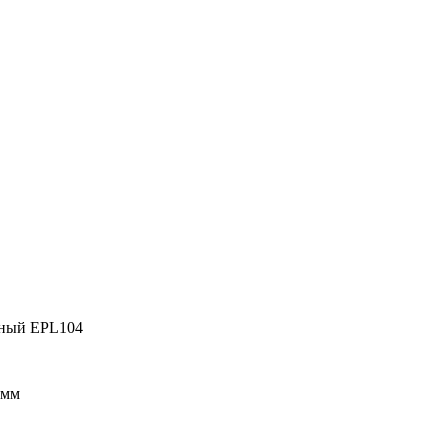
мный EPL104
 мм