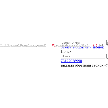
.2 к.3, Торговый Центр "Благодатный"
пр.2-й Муринский д.34 к.1
Пн-Пт: 10
Заказать обратный звонок
Поиск
78127028990
заказать обратный звонок
+7