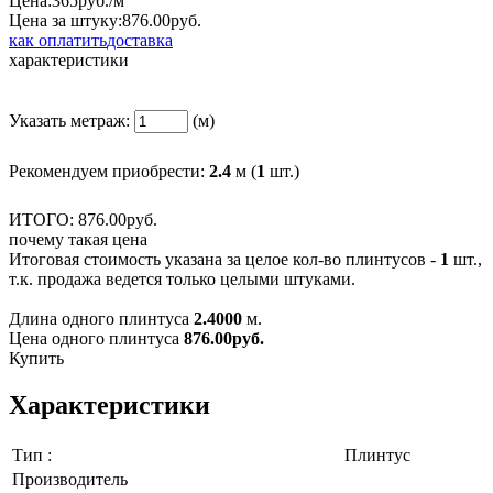
Цена:
365
руб./м
Цена за штуку:
876.
00
руб.
как оплатить
доставка
характеристики
Указать метраж:
(м)
Рекомендуем приобрести:
2.4
м (
1
шт.)
ИТОГО:
876.
00
руб.
почему такая цена
Итоговая стоимость указана за целое кол-во плинтусов -
1
шт.,
т.к. продажа ведется только целыми штуками.
Длина одного плинтуса
2.4000
м.
Цена одного плинтуса
876.00
руб.
Купить
Характеристики
Тип :
Плинтус
Производитель