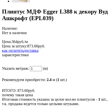
Плинтус МДФ Egger L388 к декору Вуд
Ашкрофт (EPL039)
Наличие:
Нет в наличии
Цена:
364
руб./м
Цена за штуку:
873.
60
руб.
как оплатить
доставка
характеристики
Указать метраж:
(м)
Рекомендуем приобрести:
2.4
м (
1
шт.)
ИТОГО:
873.
60
руб.
почему такая цена
Итоговая стоимость указана за целое кол-во плинтусов -
1
шт.,
т.к. продажа ведется только целыми штуками.