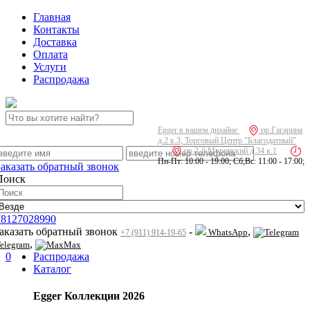
Главная
Контакты
Доставка
Оплата
Услуги
Распродажа
Egger в вашем дизайне
пр.Гагарина
д.2 к.3, Торговый Центр "Благодатный"
пр.2-й Муринский д.34 к.1
Пн-Пт: 10:00 - 19:00; Сб,Вс: 11:00 - 17:00;
Заказать обратный звонок
Поиск
78127028990
заказать обратный звонок
-
,
WhatsApp
+7 (911) 914-19-65
,
elegram
Max
0
Распродажа
Каталог
Egger Коллекции 2026