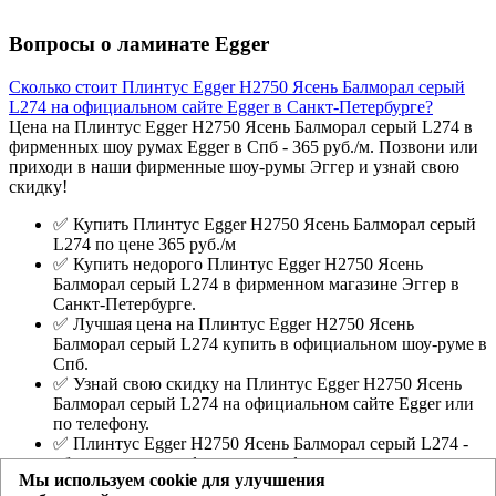
Вопросы о ламинате Egger
Сколько стоит Плинтус Egger Н2750 Ясень Балморал серый
L274 на официальном сайте Egger в Санкт-Петербурге?
Цена на Плинтус Egger Н2750 Ясень Балморал серый L274 в
фирменных шоу румах Egger в Спб - 365 руб./м. Позвони или
приходи в наши фирменные шоу-румы Эггер и узнай свою
скидку!
✅ Купить Плинтус Egger Н2750 Ясень Балморал серый
L274 по цене 365 руб./м
✅ Купить недорого Плинтус Egger Н2750 Ясень
Балморал серый L274 в фирменном магазине Эггер в
Санкт-Петербурге.
✅ Лучшая цена на Плинтус Egger Н2750 Ясень
Балморал серый L274 купить в официальном шоу-руме в
Спб.
✅ Узнай свою скидку на Плинтус Egger Н2750 Ясень
Балморал серый L274 на официальном сайте Egger или
по телефону.
✅ Плинтус Egger Н2750 Ясень Балморал серый L274 -
образцы во всех официальных фирменных магазинах
Мы используем cookie для улучшения
Еггер.