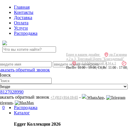
Главная
Контакты
Доставка
Оплата
Услуги
Распродажа
Egger в вашем дизайне
пр.Гагарина
д.2 к.3, Торговый Центр "Благодатный"
пр.2-й Муринский д.34 к.1
Пн-Пт: 10:00 - 19:00; Сб,Вс: 11:00 - 17:00;
Заказать обратный звонок
Поиск
78127028990
заказать обратный звонок
-
,
WhatsApp
+7 (911) 914-19-65
,
elegram
Max
0
Распродажа
Каталог
Egger Коллекции 2026