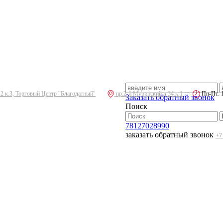
.2 к.3, Торговый Центр "Благодатный"
пр.2-й Муринский д.34 к.1
Пн-Пт: 10
Заказать обратный звонок
Поиск
78127028990
заказать обратный звонок
+7