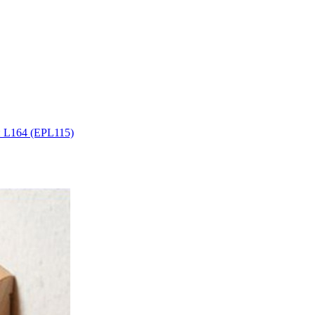
 L164 (EPL115)