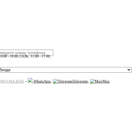
:00 - 19:00; Сб,Вс: 11:00 - 17:00;
-
,
,
WhatsApp
Telegram
Max
 (911) 914-19-65