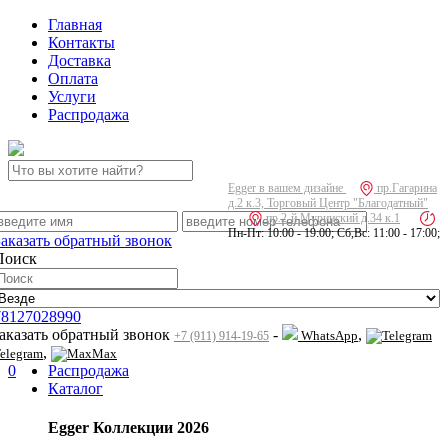
Главная
Контакты
Доставка
Оплата
Услуги
Распродажа
Egger в вашем дизайне
пр.Гагарина
д.2 к.3, Торговый Центр "Благодатный"
пр.2-й Муринский д.34 к.1
Пн-Пт: 10:00 - 19:00; Сб,Вс: 11:00 - 17:00;
Заказать обратный звонок
Поиск
78127028990
заказать обратный звонок
-
,
WhatsApp
+7 (911) 914-19-65
,
elegram
Max
0
Распродажа
Каталог
Egger Коллекции 2026