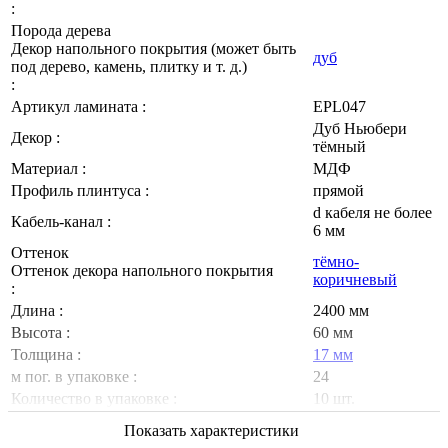
:
Порода дерева
Декор напольного покрытия (может быть
дуб
под дерево, камень, плитку и т. д.)
:
Артикул ламината :
EPL047
Дуб Ньюбери
Декор :
тёмный
Материал :
МДФ
Профиль плинтуса :
прямой
d кабеля не более
Кабель-канал :
6 мм
Оттенок
тёмно-
Оттенок декора напольного покрытия
коричневый
:
Длина :
2400 мм
Высота :
60 мм
Толщина :
17 мм
м пог. в упаковке :
24
Количество в упаковке :
10 шт.
Показать характеристики