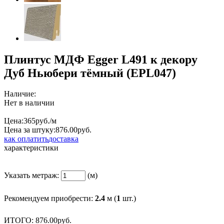
Плинтус МДФ Egger L491 к декору
Дуб Ньюбери тёмный (EPL047)
Наличие:
Нет в наличии
Цена:
365
руб./м
Цена за штуку:
876.
00
руб.
как оплатить
доставка
характеристики
Указать метраж:
(м)
Рекомендуем приобрести:
2.4
м (
1
шт.)
ИТОГО:
876.
00
руб.