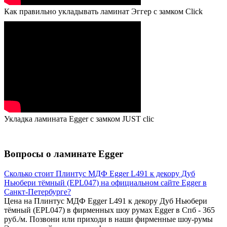
Как правильно укладывать ламинат Эггер с замком Click
Укладка ламината Egger с замком JUST clic
Вопросы о ламинате Egger
Сколько стоит Плинтус МДФ Egger L491 к декору Дуб
Ньюбери тёмный (EPL047) на официальном сайте Egger в
Санкт-Петербурге?
Цена на Плинтус МДФ Egger L491 к декору Дуб Ньюбери
тёмный (EPL047) в фирменных шоу румах Egger в Спб - 365
руб./м. Позвони или приходи в наши фирменные шоу-румы