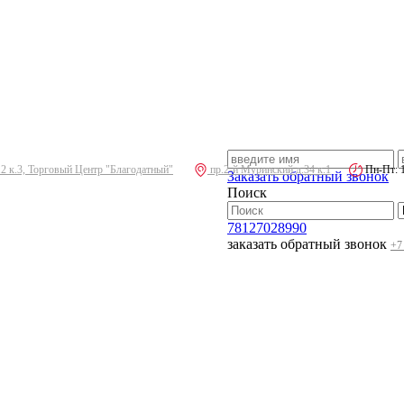
.2 к.3, Торговый Центр "Благодатный"
пр.2-й Муринский д.34 к.1
Пн-Пт: 10
Заказать обратный звонок
Поиск
78127028990
заказать обратный звонок
+7