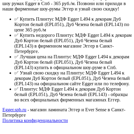
шоу румах Egger в Спб - 365 руб./м. Позвони или приходи в
наши фирменные шоу-румы Эггер и узнай свою скидку!
✅ Купить Плинтус МДФ Egger L494 к декорам Дуб
Кортон белый (EPL051), Дуб Чезена белый (EPL143) по
цене 365 руб./м
✅ Купить недорого Плинтус МДФ Egger L494 к декорам
Дуб Кортон белый (EPL051), Дуб Чезена белый
(EPL143) в фирменном магазине Эггер в Санкт-
Петербурге.
✅ Лучшая цена на Плинтус МДФ Egger L494 к декорам
Дуб Кортон белый (EPL051), Дуб Чезена белый
(EPL143) купить в официальном шоу-руме в Спб.
✅ Узнай свою скидку на Плинтус МДФ Egger L494 к
декорам Дуб Кортон белый (EPL051), Дуб Чезена белый
(EPL143) на официальном сайте Egger или по телефону.
✅ Плинтус МДФ Egger L494 к декорам Дуб Кортон
белый (EPL051), Дуб Чезена белый (EPL143) - образцы
во всех официальных фирменных магазинах Еггер.
Egger.spb.ru
- магазин ламината Эггер и Ever Sense в Санкт-
Петербурге
Политика конфиденциальности