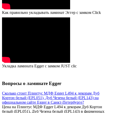
Как правильно укладывать ламинат Эггер с замком Click
Укладка ламината Egger с замком JUST clic
Вопросы о ламинате Egger
Сколько стоит Плинтус МДФ Egger L494 к декорам Дуб
Кортон белый (EPL051), Дуб Чезена белый (EPL143) на
официальном сайте Egger в Санкт-Петербурге?
Цена на Плинтус МДФ Egger L494 к декорам Дуб Кортон
белый (EPL051), Дуб Чезена белый (EPL143) в фирменных