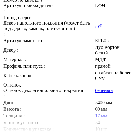
Артикул производителя
L494
:
Порода дерева
Декор напольного покрытия (может быть
дуб
под дерево, камень, плитку и т. д.)
:
Артикул ламината :
EPL051
Дуб Кортон
Декор :
белый
Материал :
МДФ
Профиль плинтуса :
прямой
d кабеля не более
Кабель-канал :
6 мм
Оттенок
Оттенок декора напольного покрытия
беленый
:
Длина :
2400 мм
Высота :
60 мм
Толщина :
17 мм
м пог. в упаковке :
24
Количество в упаковке :
10 шт.