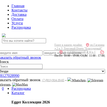
Главная
Контакты
Доставка
Оплата
Услуги
Распродажа
Egger в вашем дизайне
пр.Гагарина
д.2 к.3, Торговый Центр "Благодатный"
пр.2-й Муринский д.34 к.1
Пн-Пт: 10:00 - 19:00; Сб,Вс: 11:00 - 17:00;
Заказать обратный звонок
Поиск
78127028990
заказать обратный звонок
-
,
WhatsApp
+7 (911) 914-19-65
,
elegram
Max
0
Распродажа
Каталог
Egger Коллекции 2026