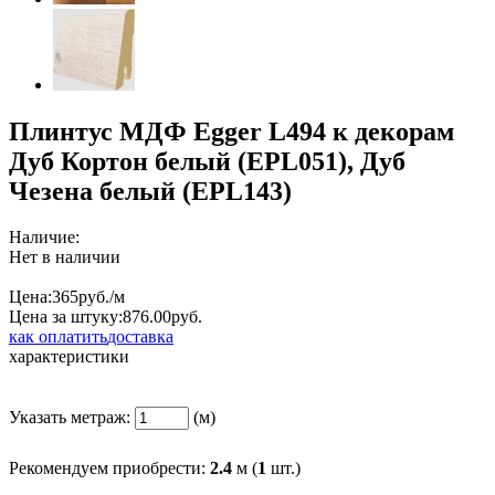
Плинтус МДФ Egger L494 к декорам
Дуб Кортон белый (EPL051), Дуб
Чезена белый (EPL143)
Наличие:
Нет в наличии
Цена:
365
руб./м
Цена за штуку:
876.
00
руб.
как оплатить
доставка
характеристики
Указать метраж:
(м)
Рекомендуем приобрести:
2.4
м (
1
шт.)