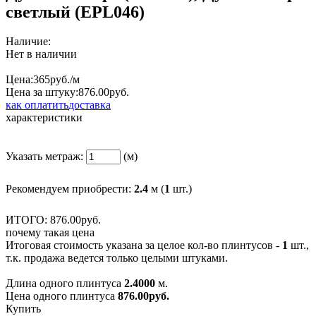
светлый (EPL046)
Наличие:
Нет в наличии
Цена:
365
руб./м
Цена за штуку:
876.
00
руб.
как оплатить
доставка
характеристики
Указать метраж:
(м)
Рекомендуем приобрести:
2.4
м (
1
шт.)
ИТОГО:
876.
00
руб.
почему такая цена
Итоговая стоимость указана за целое кол-во плинтусов -
1
шт.,
т.к. продажа ведется только целыми штуками.
Длина одного плинтуса
2.4000
м.
Цена одного плинтуса
876.00
руб.
Купить