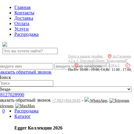
Главная
Контакты
Доставка
Оплата
Услуги
Распродажа
Egger в вашем дизайне
пр.Гагарина
д.2 к.3, Торговый Центр "Благодатный"
пр.2-й Муринский д.34 к.1
Пн-Пт: 10:00 - 19:00; Сб,Вс: 11:00 - 17:00;
Заказать обратный звонок
Поиск
78127028990
заказать обратный звонок
-
,
WhatsApp
+7 (911) 914-19-65
,
elegram
Max
0
Распродажа
Каталог
Egger Коллекции 2026