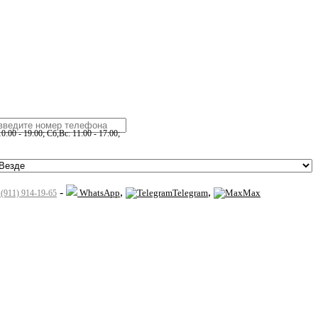
:00 - 19:00; Сб,Вс: 11:00 - 17:00;
-
,
,
WhatsApp
Telegram
Max
 (911) 914-19-65