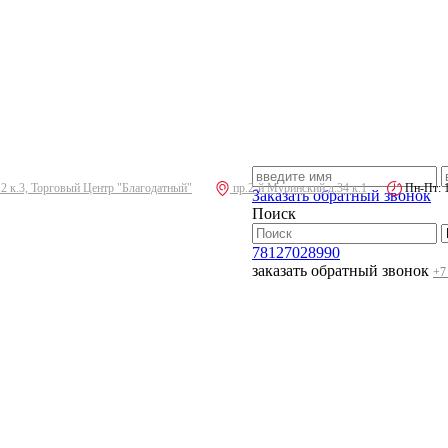
.2 к.3, Торговый Центр "Благодатный"
пр.2-й Муринский д.34 к.1
Пн-Пт: 10
Заказать обратный звонок
Поиск
78127028990
заказать обратный звонок
+7