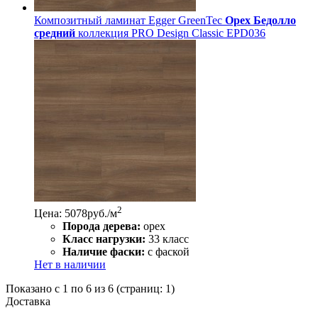
Композитный ламинат Egger GreenTec
Орех Бедолло
средний
коллекция PRO Design Classic EPD036
2
Цена: 5078
руб./м
Порода дерева:
орех
Класс нагрузки:
33 класс
Наличие фаски:
с фаской
Нет в наличии
Показано с 1 по 6 из 6 (страниц: 1)
Доставка