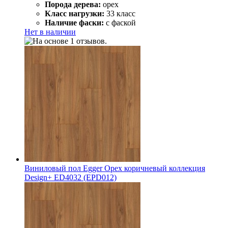
Порода дерева:
орех
Класс нагрузки:
33 класс
Наличие фаски:
с фаской
Нет в наличии
Виниловый пол Egger Орех коричневый коллекция
Design+ ED4032 (EPD012)