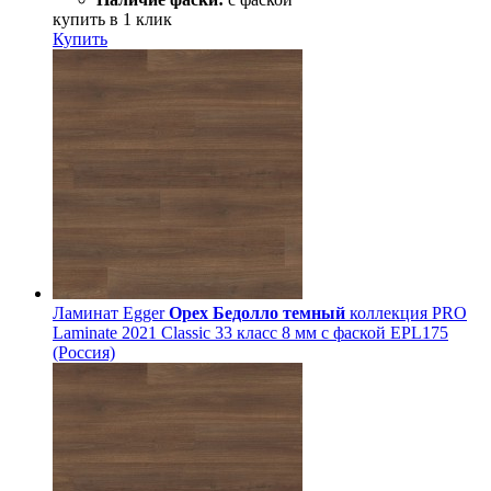
купить в 1 клик
Купить
Ламинат Egger
Орех Бедолло темный
коллекция PRO
Laminate 2021 Classic 33 класс 8 мм с фаской EPL175
(Россия)