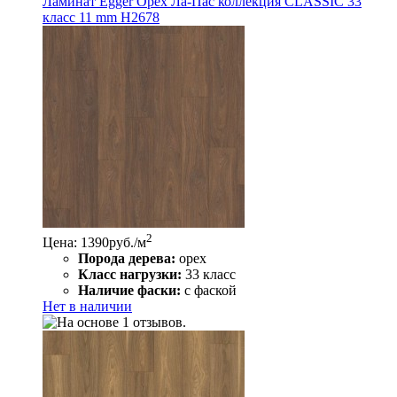
Ламинат Egger Орех Ла-Пас коллекция CLASSIC 33
класс 11 mm Н2678
2
Цена: 1390
руб./м
Порода дерева:
орех
Класс нагрузки:
33 класс
Наличие фаски:
с фаской
Нет в наличии