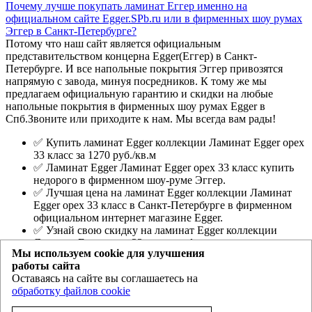
Почему лучше покупать ламинат Еггер именно на
официальном сайте Egger.SPb.ru или в фирменных шоу румах
Эггер в Санкт-Петербурге?
Потому что наш сайт является официальным
представительством концерна Egger(Еггер) в Санкт-
Петербурге. И все напольные покрытия Эггер привозятся
напрямую с завода, минуя посредников. К тому же мы
предлагаем официальную гарантию и скидки на любые
напольные покрытия в фирменных шоу румах Egger в
Спб.Звоните или приходите к нам. Мы всегда вам рады!
✅ Купить ламинат Egger коллекции Ламинат Egger орех
33 класс за 1270 руб./кв.м
✅ Ламинат Egger Ламинат Egger орех 33 класс купить
недорого в фирменном шоу-руме Эггер.
✅ Лучшая цена на ламинат Egger коллекции Ламинат
Egger орех 33 класс в Санкт-Петербурге в фирменном
официальном интернет магазине Egger.
✅ Узнай свою скидку на ламинат Egger коллекции
Ламинат Egger орех 33 класс в официальных шоу-румах
Мы используем cookie для улучшения
или по телефону.
работы сайта
Оставаясь на сайте вы соглашаетесь на
Egger.spb.ru
- магазин ламината Эггер и Ever Sense в Санкт-
обработку файлов cookie
Петербурге
Политика конфиденциальности