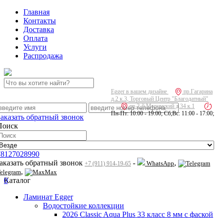
Главная
Контакты
Доставка
Оплата
Услуги
Распродажа
Egger в вашем дизайне
пр.Гагарина
д.2 к.3, Торговый Центр "Благодатный"
пр.2-й Муринский д.34 к.1
Пн-Пт: 10:00 - 19:00; Сб,Вс: 11:00 - 17:00;
Заказать обратный звонок
Поиск
78127028990
заказать обратный звонок
-
,
WhatsApp
+7 (911) 914-19-65
,
elegram
Max
0
Каталог
Ламинат Egger
Водостойкие коллекции
2026 Classic Aqua Plus 33 класс 8 мм с фаской