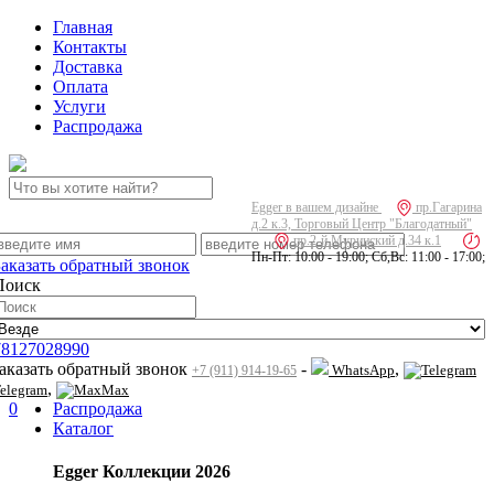
Главная
Контакты
Доставка
Оплата
Услуги
Распродажа
Egger в вашем дизайне
пр.Гагарина
д.2 к.3, Торговый Центр "Благодатный"
пр.2-й Муринский д.34 к.1
Пн-Пт: 10:00 - 19:00; Сб,Вс: 11:00 - 17:00;
Заказать обратный звонок
Поиск
78127028990
заказать обратный звонок
-
,
WhatsApp
+7 (911) 914-19-65
,
elegram
Max
0
Распродажа
Каталог
Egger Коллекции 2026