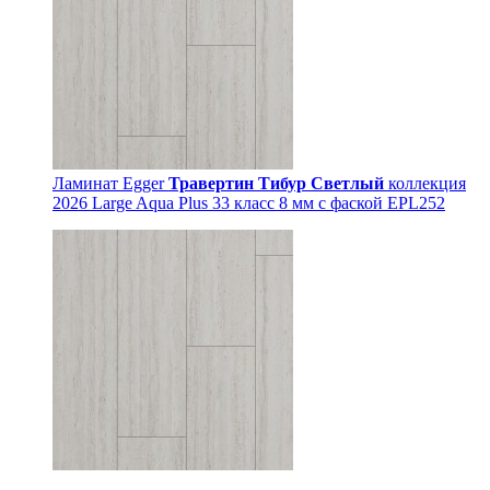
Ламинат Egger
Травертин Тибур Светлый
коллекция
2026 Large Aqua Plus 33 класс 8 мм с фаской EPL252