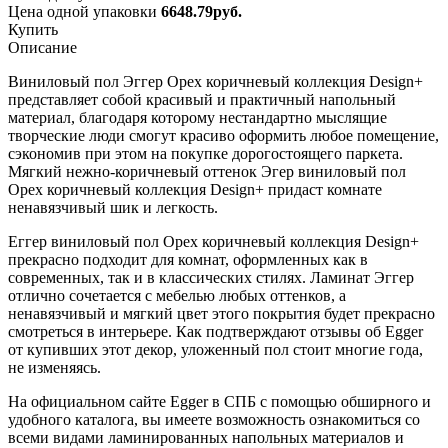
Цена одной упаковки
6648.79
руб.
Купить
Описание
Виниловый пол Эггер Орех коричневый коллекция Design+
представляет собой красивый и практичный напольный
материал, благодаря которому нестандартно мыслящие
творческие люди смогут красиво оформить любое помещение,
сэкономив при этом на покупке дорогостоящего паркета.
Мягкий нежно-коричневый оттенок Эгер виниловый пол
Орех коричневый коллекция Design+ придаст комнате
ненавязчивый шик и легкость.
Еггер виниловый пол Орех коричневый коллекция Design+
прекрасно подходит для комнат, оформленных как в
современных, так и в классических стилях. Ламинат Эггер
отлично сочетается с мебелью любых оттенков, а
ненавязчивый и мягкий цвет этого покрытия будет прекрасно
смотреться в интерьере. Как подтверждают отзывы об Egger
от купивших этот декор, уложенный пол стоит многие года,
не изменяясь.
На официальном сайте Egger в СПБ с помощью обширного и
удобного каталога, вы имеете возможность ознакомиться со
всеми видами ламинированных напольных материалов и