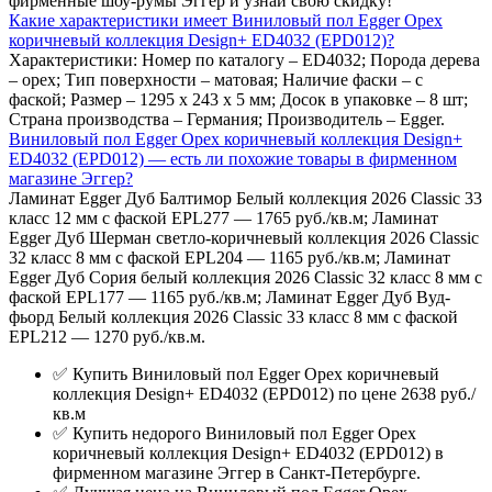
фирменные шоу-румы Эггер и узнай свою скидку!
Какие характеристики имеет Виниловый пол Egger Орех
коричневый коллекция Design+ ED4032 (EPD012)?
Характеристики: Номер по каталогу – ED4032; Порода дерева
– орех; Тип поверхности – матовая; Наличие фаски – с
фаской; Размер – 1295 х 243 х 5 мм; Досок в упаковке – 8 шт;
Страна производства – Германия; Производитель – Egger.
Виниловый пол Egger Орех коричневый коллекция Design+
ED4032 (EPD012) — есть ли похожие товары в фирменном
магазине Эггер?
Ламинат Egger Дуб Балтимор Белый коллекция 2026 Classic 33
класс 12 мм с фаской EPL277 — 1765 руб./кв.м; Ламинат
Egger Дуб Шерман светло-коричневый коллекция 2026 Classic
32 класс 8 мм с фаской EPL204 — 1165 руб./кв.м; Ламинат
Egger Дуб Сория белый коллекция 2026 Classic 32 класс 8 мм с
фаской EPL177 — 1165 руб./кв.м; Ламинат Egger Дуб Вуд-
фьорд Белый коллекция 2026 Classic 33 класс 8 мм с фаской
EPL212 — 1270 руб./кв.м.
✅ Купить Виниловый пол Egger Орех коричневый
коллекция Design+ ED4032 (EPD012) по цене 2638 руб./
кв.м
✅ Купить недорого Виниловый пол Egger Орех
коричневый коллекция Design+ ED4032 (EPD012) в
фирменном магазине Эггер в Санкт-Петербурге.