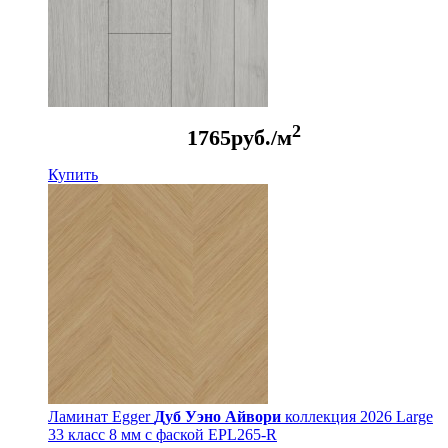
2
1765
руб./м
Купить
Ламинат Egger
Дуб Уэно Айвори
коллекция 2026 Large
33 класс 8 мм с фаской EPL265-R