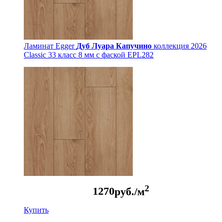
Ламинат Egger
Дуб Луара Капучино
коллекция 2026
Classic 33 класс 8 мм с фаской EPL282
2
1270
руб./м
Купить