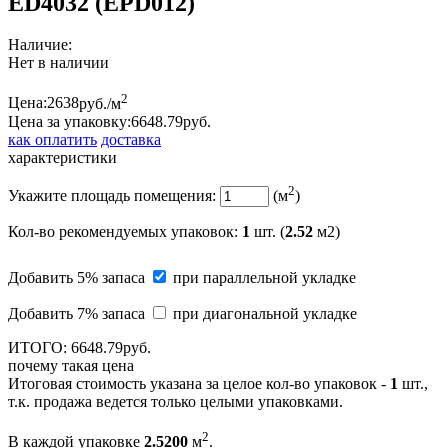
ED4032 (EPD012)
Наличие:
Нет в наличии
2
Цена:
2638
руб./м
Цена за упаковку:
6648.
79
руб.
как оплатить
доставка
характеристики
2
Укажите площадь помещения:
(м
)
Кол-во рекомендуемых упаковок
:
1
шт. (
2.52
м2)
Добавить 5% запаса
при параллельной укладке
Добавить 7% запаса
при диагональной укладке
ИТОГО:
6648.
79
руб.
почему такая цена
Итоговая стоимость указана за целое кол-во упаковок -
1
шт.,
т.к. продажа ведется только целыми упаковками.
2
В каждой упаковке
2.5200
м
.