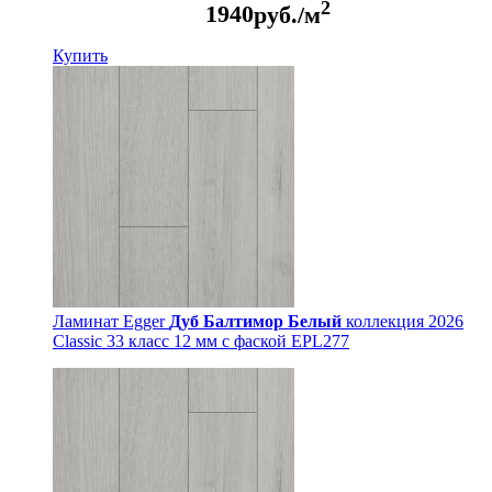
2
1940
руб./м
Купить
Ламинат Egger
Дуб Балтимор Белый
коллекция 2026
Classic 33 класс 12 мм с фаской EPL277