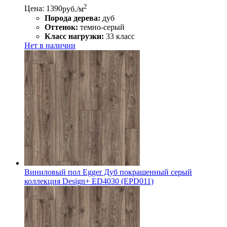
2
Цена: 1390
руб./м
Порода дерева:
дуб
Оттенок:
темно-серый
Класс нагрузки:
33 класс
Нет в наличии
Виниловый пол Egger Дуб покрашенный серый
коллекция Design+ ED4030 (EPD011)