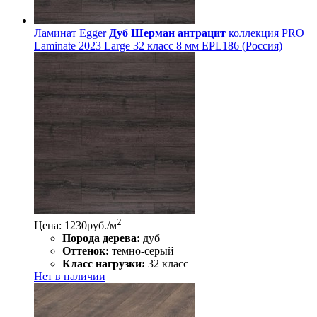
Ламинат Egger
Дуб Шерман антрацит
коллекция PRO
Laminate 2023 Large 32 класс 8 мм EPL186 (Россия)
2
Цена: 1230
руб./м
Порода дерева:
дуб
Оттенок:
темно-серый
Класс нагрузки:
32 класс
Нет в наличии