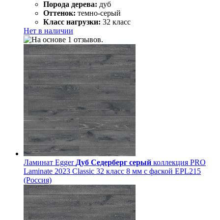
Порода дерева:
дуб
Оттенок:
темно-серый
Класс нагрузки:
32 класс
Нет в наличии
Ламинат Egger
Дуб Седерберг серый
коллекция PRO
Laminate 2023 Classic 32 класс 8 мм с фаской EPL215
(Россия)