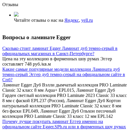
Отзывы
Читайте отзывы о нас на
Яндекс
,
yell.ru
Вопросы о ламинате Egger
Сколько стоит ламинат Egger Ламинат дуб темно-серый в
официальных магазинах в Санкт-Петербурге?
Цена на эту коллекцию в фирменных шоу румах Эггер
составляет 748 руб./кв.м
Какие самые популярные модели коллекции Ламината дуб
темно-серый Эггер дуб темно-серый на официальном сайте в
Спб?
Ламинат Egger Дуб Вэлли дымчатый коллекция PRO Laminate
Classic 32 класс 8 мм Aqua+ EPL015, Ламинат Egger Дуб
Гарден светлый коллекция PRO Laminate 2023 Classic 33 класс
8 мм с фаской EPL237 (Россия), Ламинат Egger Дуб Кортон
натуральный коллекция PRO Laminate Classic 32 класс 8 мм
без фаски EPL049, Ламинат Egger Дуб Ольхон песочный
коллекция PRO Laminate Classic 33 класс 12 мм EPL142
Почему лучше покупать ламинат Еггер именно на
официальном сайте Egger.SPb.ru или в фирменных шоу румах