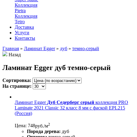
Коллекция
Pietra
Коллекция
Tetro
Доставка
Услуги
Контакты
Главная
»
Ламинат Egger
»
дуб
»
темно-серый
Назад
Ламинат Egger дуб темно-серый
Сортировка:
На странице:
Ламинат Egger
Дуб Седерберг серый
коллекция PRO
Laminate 2021 Classic 32 класс 8 мм с фаской EPL215
(Россия)
2
Цена: 748
руб./м
Порода дерева:
дуб
Оттенок:
темно-серый