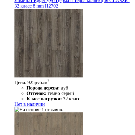
Ламинат Egger Дуб Церматт терра коллекция CLASSIC
32 класс 8 mm Н2702
2
Цена: 925
руб./м
Порода дерева:
дуб
Оттенок:
темно-серый
Класс нагрузки:
32 класс
Нет в наличии