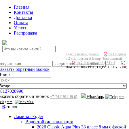
Главная
Контакты
Доставка
Оплата
Услуги
Распродажа
Egger в вашем дизайне
пр.Гагарина
д.2 к.3, Торговый Центр "Благодатный"
пр.2-й Муринский д.34 к.1
Пн-Пт: 10:00 - 19:00; Сб,Вс: 11:00 - 17:00;
Заказать обратный звонок
Поиск
78127028990
заказать обратный звонок
-
,
WhatsApp
+7 (911) 914-19-65
,
elegram
Max
0
Каталог
Ламинат Egger
Водостойкие коллекции
2026 Classic Aqua Plus 33 класс 8 мм с фаской