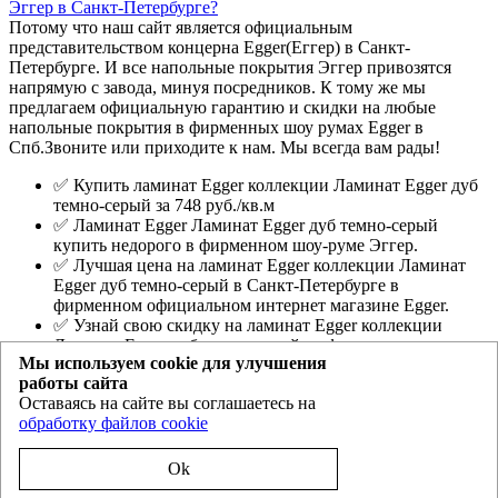
Эггер в Санкт-Петербурге?
Потому что наш сайт является официальным
представительством концерна Egger(Еггер) в Санкт-
Петербурге. И все напольные покрытия Эггер привозятся
напрямую с завода, минуя посредников. К тому же мы
предлагаем официальную гарантию и скидки на любые
напольные покрытия в фирменных шоу румах Egger в
Спб.Звоните или приходите к нам. Мы всегда вам рады!
✅ Купить ламинат Egger коллекции Ламинат Egger дуб
темно-серый за 748 руб./кв.м
✅ Ламинат Egger Ламинат Egger дуб темно-серый
купить недорого в фирменном шоу-руме Эггер.
✅ Лучшая цена на ламинат Egger коллекции Ламинат
Egger дуб темно-серый в Санкт-Петербурге в
фирменном официальном интернет магазине Egger.
✅ Узнай свою скидку на ламинат Egger коллекции
Ламинат Egger дуб темно-серый в официальных шоу-
Мы используем cookie для улучшения
румах или по телефону.
работы сайта
Оставаясь на сайте вы соглашаетесь на
Egger.spb.ru
- магазин ламината Эггер и Ever Sense в Санкт-
обработку файлов cookie
Петербурге
Политика конфиденциальности
Ok