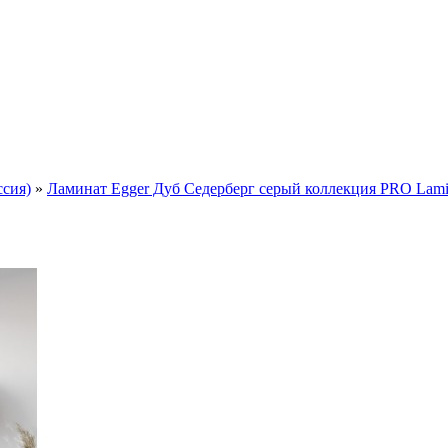
ссия)
»
Ламинат Egger Дуб Седерберг серый коллекция PRO Lamina