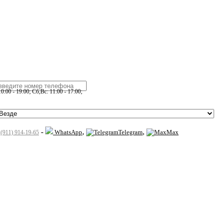
:00 - 19:00; Сб,Вс: 11:00 - 17:00;
-
,
,
WhatsApp
Telegram
Max
 (911) 914-19-65