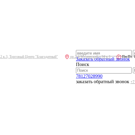
.2 к.3, Торговый Центр "Благодатный"
пр.2-й Муринский д.34 к.1
Пн-Пт: 10
Заказать обратный звонок
Поиск
78127028990
заказать обратный звонок
+7