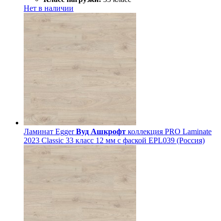
Нет в наличии
Ламинат Egger
Вуд Ашкрофт
коллекция PRO Laminate
2023 Classic 33 класс 12 мм с фаской EPL039 (Россия)