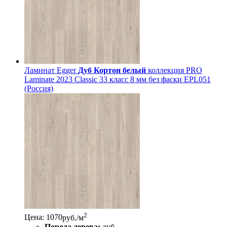
Ламинат Egger
Дуб Кортон белый
коллекция PRO
Laminate 2023 Classic 33 класс 8 мм без фаски EPL051
(Россия)
2
Цена: 1070
руб./м
Порода дерева:
дуб