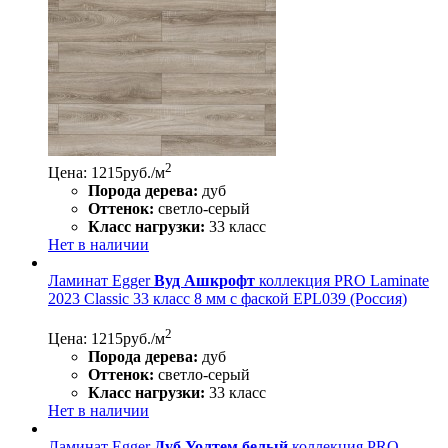
2
Цена: 1215
руб./м
Порода дерева:
дуб
Оттенок:
светло-серый
Класс нагрузки:
33 класс
Нет в наличии
Ламинат Egger
Вуд Ашкрофт
коллекция PRO Laminate
2023 Classic 33 класс 8 мм с фаской EPL039 (Россия)
2
Цена: 1215
руб./м
Порода дерева:
дуб
Оттенок:
светло-серый
Класс нагрузки:
33 класс
Нет в наличии
Ламинат Egger
Дуб Уолтем белый
коллекция PRO