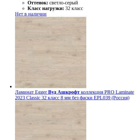
Оттенок:
светло-серый
Класс нагрузки:
32 класс
Нет в наличии
Ламинат Egger
Вуд Ашкрофт
коллекция PRO Laminate
2023 Classic 32 класс 8 мм без фаски EPL039 (Россия)