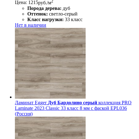
2
Цена: 1215
руб./м
Порода дерева:
дуб
Оттенок:
светло-серый
Класс нагрузки:
33 класс
Нет в наличии
Ламинат Egger
Дуб Бардолино серый
коллекция PRO
Laminate 2023 Classic 33 класс 8 мм с фаской EPL036
(Россия)