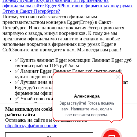
Почему лучше покупать ламинат Еггер именно на
официальном сайте Egger.SPb.ru или в фирменных шоу румах
Эггер в Санкт-Петербурге?
Потому что наш сайт является официальным
представительством концерна Egger(Еггер) в Санкт-
Петербурге. И все напольные покрытия Эггер привозятся
напрямую с завода, минуя посредников. К тому же мы
предлагаем официальную гарантию и скидки на любые
напольные покрытия в фирменных шоу румах Egger в
Спб.Звоните или приходите к нам. Мы всегда вам рады!
✅ Купить ламинат Egger коллекции Ламинат Egger дуб
светло-серый за 1165 руб./кв.м
✅ Ламинат Egger Ламинат Egger дуб светло-серый
купить недорого в фирменном шоу-руме Эггер.
✅ Лучшая цена на ламинат Egger коллекции Ламинат
Egger дуб светло-серый в Санкт-Петербурге в
фирменном официальном интернет магазине Egger.
Александра
✅ Узнай свою скидку на ламинат Egger коллекции
Здравствуйте! Готова помочь
Ламинат Egger дуб светло-серый в официальных шоу-
вам. Напишите мне, если у
Мы используем cookie для улучшения
румах или по телефону.
вас появятся вопросы.
работы сайта
Egger.spb.ru
- магазин ламината Эггер и Ever Sense в Санкт-
Оставаясь на сайте вы соглашаетесь на
Петербурге
обработку файлов cookie
Политика конфиденциальности