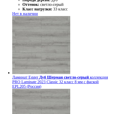
Оттенок:
светло-серый
Класс нагрузки:
33 класс
Нет в наличии
Ламинат Egger
Дуб Шерман светло-серый
коллекция
PRO Laminate 2023 Classic 32 класс 8 мм с фаской
EPL205 (Россия)