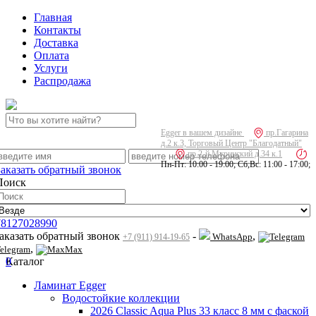
Главная
Контакты
Доставка
Оплата
Услуги
Распродажа
Egger в вашем дизайне
пр.Гагарина
д.2 к.3, Торговый Центр "Благодатный"
пр.2-й Муринский д.34 к.1
Пн-Пт: 10:00 - 19:00; Сб,Вс: 11:00 - 17:00;
Заказать обратный звонок
Поиск
78127028990
заказать обратный звонок
-
,
WhatsApp
+7 (911) 914-19-65
,
elegram
Max
0
Каталог
Ламинат Egger
Водостойкие коллекции
2026 Classic Aqua Plus 33 класс 8 мм с фаской