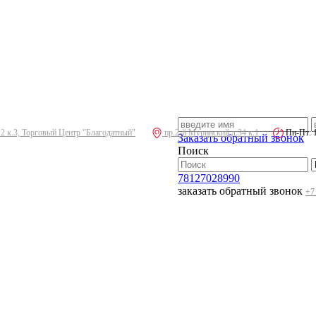
.2 к.3, Торговый Центр "Благодатный"
пр.2-й Муринский д.34 к.1
Пн-Пт: 10
Заказать обратный звонок
Поиск
78127028990
заказать обратный звонок
+7