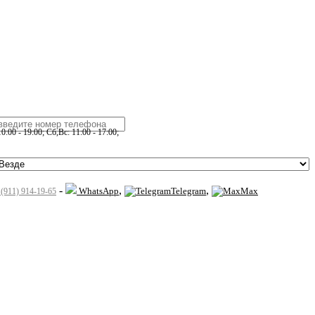
:00 - 19:00; Сб,Вс: 11:00 - 17:00;
-
,
,
WhatsApp
Telegram
Max
 (911) 914-19-65