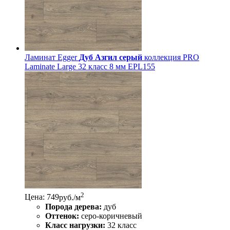
Ламинат Egger
Дуб Азгил серый
коллекция PRO
Laminate Large 32 класс 8 мм EPL155
2
Цена: 749
руб./м
Порода дерева:
дуб
Оттенок:
серо-коричневый
Класс нагрузки:
32 класс