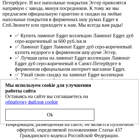
Петербурге. И все напольные покрытия Эггер привозятся
напрямую с завода, минуя посредников. К тому же мы
предлагаем официальную гарантию и скидки на любые
напольные покрытия в фирменных шоу румах Egger в
Спб.Звоните или приходите к нам. Мы всегда вам рады!
✅ Купить ламинат Egger коллекции Ламинат Egger дуб
серо-коричневый за 600 руб./кв.м
✅ Ламинат Egger Ламинат Egger дуб серо-коричневый
купить недорого в фирменном шоу-руме Эггер.
✅ Лучшая цена на ламинат Egger коллекции Ламинат
Egger дуб серо-коричневый в Санкт-Петербурге в
фирменном официальном интернет магазине Egger.
✅ Узнай свою скидку на ламинат Egger коллекции
Ламинат Egger дуб серо-коричневый в официальных
Мы используем cookie для улучшения
шоу-румах или по телефону.
работы сайта
Оставаясь на сайте вы соглашаетесь на
Egger.spb.ru
- магазин ламината Эггер и Ever Sense в Санкт-
обработку файлов cookie
Петербурге
Политика конфиденциальности
Ok
Информация, размещенная на сайте, не является публичной
офертой, определяемой положениями Статьи 437
Гражданского кодекса Российской Федерации.