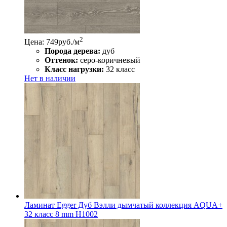
2
Цена: 749
руб./м
Порода дерева:
дуб
Оттенок:
серо-коричневый
Класс нагрузки:
32 класс
Нет в наличии
Ламинат Egger Дуб Вэлли дымчатый коллекция AQUA+
32 класс 8 mm H1002