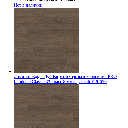
Нет в наличии
Ламинат Egger
Дуб Кортон чёрный
коллекция PRO
Laminate Classic 32 класс 8 мм с фаской EPL050