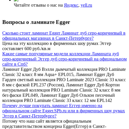
Читайте отзывы о нас на
Яндекс
,
yell.ru
Вопросы о ламинате Egger
Сколько стоит ламинат Egger Ламинат дуб серо-коричневый в
официальных магазинах в Санкт-Петербурге?
Цена на эту коллекцию в фирменных шоу румах Эггер
составляет 600 руб./кв.м
Какие самые популярные модели коллекции Ламината дуб
серо-коричневый Эггер дуб серо-коричневый на официальном
сайте в Спб?
Ламинат Egger Дуб Вэлли дымчатый коллекция PRO Laminate
Classic 32 класс 8 мм Aqua+ EPL015, Ламинат Egger Дуб
Гарден светлый коллекция PRO Laminate 2023 Classic 33 класс
8 мм с фаской EPL237 (Россия), Ламинат Egger Дуб Кортон
натуральный коллекция PRO Laminate Classic 32 класс 8 мм
без фаски EPL049, Ламинат Egger Дуб Ольхон песочный
коллекция PRO Laminate Classic 33 класс 12 мм EPL142
Почему лучше покупать ламинат Еггер именно на
официальном сайте Egger.SPb.ru или в фирменных шоу румах
Эггер в Санкт-Петербурге?
Потому что наш сайт является официальным
представительством концерна Egger(Еггер) в Санкт-