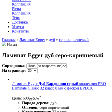
Коллекция
Pietra
Коллекция
Tetro
Доставка
Услуги
Контакты
Главная
»
Ламинат Egger
»
дуб
»
серо-коричневый
Назад
Ламинат Egger дуб серо-коричневый
Сортировка:
На странице:
Ламинат Egger
Дуб Бардолино серый
коллекция PRO
Laminate Classic 32 класс 8 мм с фаской EPL036
2
Цена: 600
руб./м
Порода дерева:
дуб
Оттенок:
серо-коричневый
Класс нагрузки:
32 класс