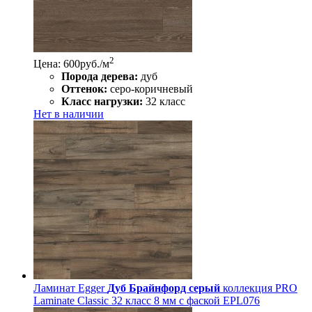
2
Цена: 600
руб./м
Порода дерева:
дуб
Оттенок:
серо-коричневый
Класс нагрузки:
32 класс
Нет в наличии
Ламинат Egger
Дуб Брайнфорд серый
коллекция PRO
Laminate Classic 32 класс 8 мм с фаской EPL076