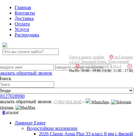
Главная
Контакты
Доставка
Оплата
Услуги
Распродажа
Egger в вашем дизайне
пр.Гагарина
д.2 к.3, Торговый Центр "Благодатный"
пр.2-й Муринский д.34 к.1
Пн-Пт: 10:00 - 19:00; Сб,Вс: 11:00 - 17:00;
Заказать обратный звонок
Поиск
78127028990
заказать обратный звонок
-
,
WhatsApp
+7 (911) 914-19-65
,
elegram
Max
0
Каталог
Ламинат Egger
Водостойкие коллекции
2026 Classic Aqua Plus 33 класс 8 мм с фаской