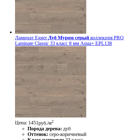
Ламинат Egger
Дуб Муром серый
коллекция PRO
Laminate Classic 33 класс 8 мм Aqua+ EPL138
2
Цена: 1451
руб./м
Порода дерева:
дуб
Оттенок:
серо-коричневый
Класс нагрузки:
33 класс