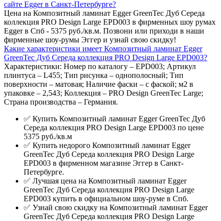
сайте Egger в Санкт-Петербурге?
Цена на Композитный ламинат Egger GreenTec Дуб Середа
коллекция PRO Design Large EPD003 в фирменных шоу румах
Egger в Спб - 5375 руб./кв.м. Позвони или приходи в наши
фирменные шоу-румы Эггер и узнай свою скидку!
Какие характеристики имеет Композитный ламинат Egger
GreenTec Дуб Середа коллекция PRO Design Large EPD003?
Характеристики: Номер по каталогу – EPD003; Артикул
плинтуса – L455; Тип рисунка – однополосный; Тип
поверхности – матовая; Наличие фаски – с фаской; м2 в
упаковке – 2,543; Коллекция – PRO Design GreenTec Large;
Страна производства – Германия.
✅ Купить Композитный ламинат Egger GreenTec Дуб
Середа коллекция PRO Design Large EPD003 по цене
5375 руб./кв.м
✅ Купить недорого Композитный ламинат Egger
GreenTec Дуб Середа коллекция PRO Design Large
EPD003 в фирменном магазине Эггер в Санкт-
Петербурге.
✅ Лучшая цена на Композитный ламинат Egger
GreenTec Дуб Середа коллекция PRO Design Large
EPD003 купить в официальном шоу-руме в Спб.
✅ Узнай свою скидку на Композитный ламинат Egger
GreenTec Дуб Середа коллекция PRO Design Large