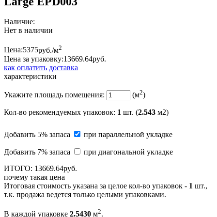
Large EPD003
Наличие:
Нет в наличии
2
Цена:
5375
руб./м
Цена за упаковку:
13669.
64
руб.
как оплатить
доставка
характеристики
2
Укажите площадь помещения:
(м
)
Кол-во рекомендуемых упаковок
:
1
шт. (
2.543
м2)
Добавить 5% запаса
при параллельной укладке
Добавить 7% запаса
при диагональной укладке
ИТОГО:
13669.
64
руб.
почему такая цена
Итоговая стоимость указана за целое кол-во упаковок -
1
шт.,
т.к. продажа ведется только целыми упаковками.
2
В каждой упаковке
2.5430
м
.