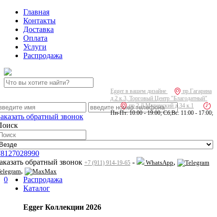
Главная
Контакты
Доставка
Оплата
Услуги
Распродажа
Egger в вашем дизайне
пр.Гагарина
д.2 к.3, Торговый Центр "Благодатный"
пр.2-й Муринский д.34 к.1
Пн-Пт: 10:00 - 19:00; Сб,Вс: 11:00 - 17:00;
Заказать обратный звонок
Поиск
78127028990
заказать обратный звонок
-
,
WhatsApp
+7 (911) 914-19-65
,
elegram
Max
0
Распродажа
Каталог
Egger Коллекции 2026