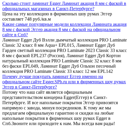
Сколько стоит ламинат Egger Ламинат акация 8 мм с фаской в
официальных магазинах в Санкт-Петербурге?
Цена на эту коллекцию в фирменных шоу румах Эггер
составляет 748 руб./кв.м
Какие самые популярные модели коллекции Ламината акация
8 мм с фаской Эггер акация 8 мм с фаской на официальном
сайте в Спб?
Ламинат Egger Дуб Вэлли дымчатый коллекция PRO Laminate
Classic 32 класс 8 мм Aqua+ EPL015, Ламинат Egger Дуб
Гарден светлый коллекция PRO Laminate 2023 Classic 33 класс
8 мм с фаской EPL237 (Россия), Ламинат Egger Дуб Кортон
натуральный коллекция PRO Laminate Classic 32 класс 8 мм
без фаски EPL049, Ламинат Egger Дуб Ольхон песочный
коллекция PRO Laminate Classic 33 класс 12 мм EPL142
Почему лучше покупать ламинат Еггер именно на
официальном сайте Egger.SPb.ru или в фирменных шоу румах
Эггер в Санкт-Петербурге?
Потому что наш сайт является официальным
представительством концерна Egger(Еггер) в Санкт-
Петербурге. И все напольные покрытия Эггер привозятся
напрямую с завода, минуя посредников. К тому же мы
предлагаем официальную гарантию и скидки на любые
напольные покрытия в фирменных шоу румах Egger в
Спб.Звоните или приходите к нам. Мы всегда вам рады!