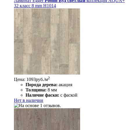
Ламинат Egger
Робин Вуд светлый
коллекция AQUA+
32 класс 8 mm H1014
2
Цена: 1093
руб./м
Порода дерева:
акация
Толщина:
8 мм
Наличие фаски:
с фаской
Нет в наличии