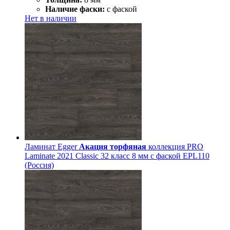
Наличие фаски:
с фаской
Нет в наличии
Ламинат Egger
Акация торфяная
коллекция PRO
Laminate 2021 Classic 32 класс 8 мм с фаской EPL110
(Россия)