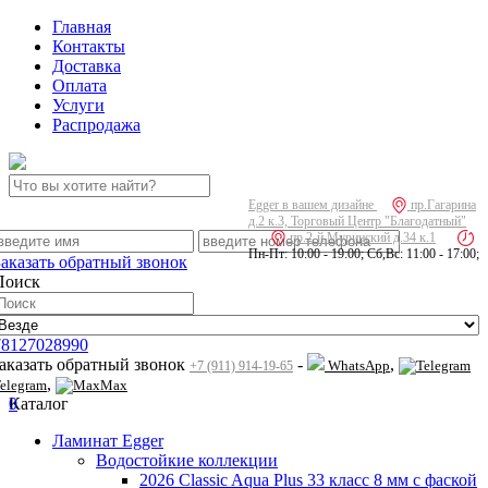
Главная
Контакты
Доставка
Оплата
Услуги
Распродажа
Egger в вашем дизайне
пр.Гагарина
д.2 к.3, Торговый Центр "Благодатный"
пр.2-й Муринский д.34 к.1
Пн-Пт: 10:00 - 19:00; Сб,Вс: 11:00 - 17:00;
Заказать обратный звонок
Поиск
78127028990
заказать обратный звонок
-
,
WhatsApp
+7 (911) 914-19-65
,
elegram
Max
0
Каталог
Ламинат Egger
Водостойкие коллекции
2026 Classic Aqua Plus 33 класс 8 мм с фаской