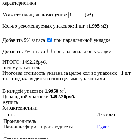
характеристики
2
Укажите площадь помещения:
(м
)
Кол-во рекомендуемых упаковок
:
1
шт. (
1.995
м2)
Добавить 5% запаса
при параллельной укладке
Добавить 7% запаса
при диагональной укладке
ИТОГО:
1492.
26
руб.
почему такая цена
Итоговая стоимость указана за целое кол-во упаковок -
1
шт.,
т.к. продажа ведется только целыми упаковками.
2
В каждой упаковке
1.9950
м
.
Цена одной упаковки
1492.26
руб.
Купить
Характеристики
Тип :
Ламинат
Производитель
Название фирмы производителя
Egger
: