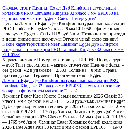
Сколько стоит Ламинат Egger Дуб Клифтон натуральный
коллекция PRO Laminate Kingsize 32 класс 8 мм EPL058 на
официальном сайте Egger в Санкт-Петербурге?
Цена на Ламинат Egger Дуб Клифтон натуральный коллекция
PRO Laminate Kingsize 32 класс 8 мм EPL058 в фирменных
шоу румах Egger в Спб - 1115 руб./кв.м. Позвони или приходи
в наши фирменные шоу-румы Эггер и узнай свою скидку!
Какие характеристики имеет Ламинат Egger Дуб Клифтон
натуральный коллекция PRO Laminate Kingsize 32 класс 8 мм
EPL058?
Характеристики: Номер по каталогу – EPL058; Порода дерева
– дуб; Тип поверхности – мягкая структура; Наличие фаски –
без фаски; м2 в упаковке – 2,533; Толщина – 8 мм; Страна
производства – Германия; Производитель – Egger.
Ламинат Egger Дуб Клифтон натуральный коллекция PRO
Laminate Kingsize 32 класс 8 мм EPL058 — есть ли похожие
товары в фирменном магазине Эггер?
Ламинат Egger Клен Киото Серый коллекция 2026 Classic 33
класс 8 мм с фаской EPL258 — 1270 руб./кв.м; Ламинат Egger
Дуб Сория коричневый коллекция 2026 Classic 33 класс 12 мм
с фаской EPL181 — 1765 руб./кв.м; Ламинат Egger Дуб Азгил
белый коллекция 2026 Classic 33 класс 12 мм с фаской EPL153
— 1765 руб./кв.м; Ламинат Egger Хромикс белый коллекция
2026 Large Aqua Plus 33 класс 8 мм с фаской EPL168 — 1940