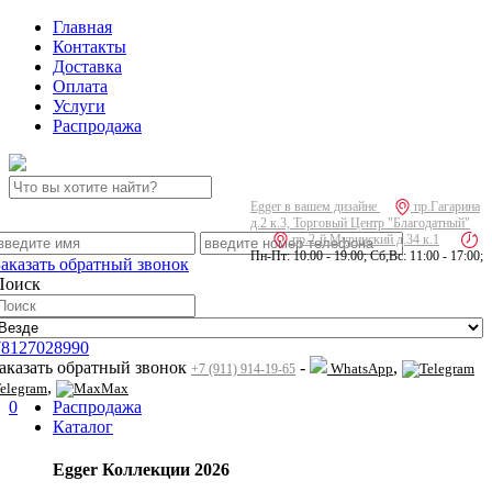
Главная
Контакты
Доставка
Оплата
Услуги
Распродажа
Egger в вашем дизайне
пр.Гагарина
д.2 к.3, Торговый Центр "Благодатный"
пр.2-й Муринский д.34 к.1
Пн-Пт: 10:00 - 19:00; Сб,Вс: 11:00 - 17:00;
Заказать обратный звонок
Поиск
78127028990
заказать обратный звонок
-
,
WhatsApp
+7 (911) 914-19-65
,
elegram
Max
0
Распродажа
Каталог
Egger Коллекции 2026