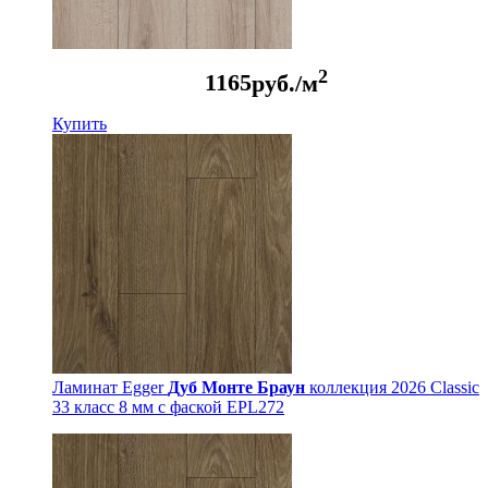
2
1165
руб./м
Купить
Ламинат Egger
Дуб Монте Браун
коллекция 2026 Classic
33 класс 8 мм с фаской EPL272