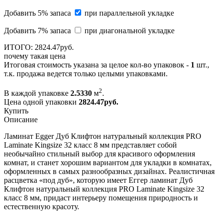
Добавить 5% запаса
при параллельной укладке
Добавить 7% запаса
при диагональной укладке
ИТОГО:
2824.
47
руб.
почему такая цена
Итоговая стоимость указана за целое кол-во упаковок -
1
шт.,
т.к. продажа ведется только целыми упаковками.
2
В каждой упаковке
2.5330
м
.
Цена одной упаковки
2824.47
руб.
Купить
Описание
Ламинат Egger Дуб Клифтон натуральный коллекция PRO
Laminate Kingsize 32 класс 8 мм представляет собой
необычайно стильный выбор для красивого оформления
комнат, и станет хорошим вариантом для укладки в комнатах,
оформленных в самых разнообразных дизайнах. Реалистичная
расцветка «под дуб», которую имеет Еггер ламинат Дуб
Клифтон натуральный коллекция PRO Laminate Kingsize 32
класс 8 мм, придаст интерьеру помещения природность и
естественную красоту.