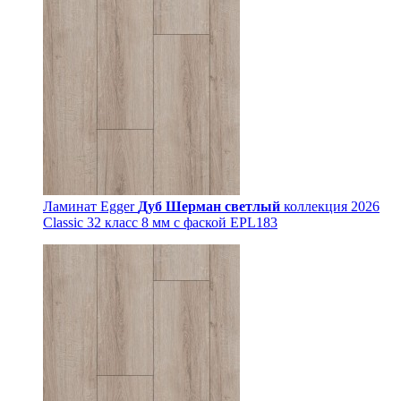
Ламинат Egger
Дуб Шерман светлый
коллекция 2026
Classic 32 класс 8 мм с фаской EPL183