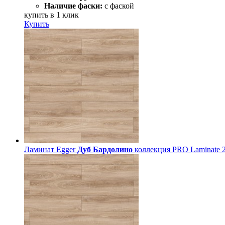
Наличие фаски:
с фаской
купить в 1 клик
Купить
Ламинат Egger
Дуб Бардолино
коллекция PRO Laminate 20