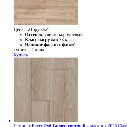
2
Цена: 1215
руб./м
Оттенок:
светло-коричневый
Класс нагрузки:
33 класс
Наличие фаски:
с фаской
купить в 1 клик
Купить
Ламинат Egger
Дуб Гарден светлый
коллекция 2026 Class