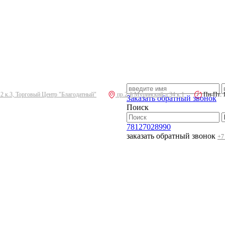
.2 к.3, Торговый Центр "Благодатный"
пр.2-й Муринский д.34 к.1
Пн-Пт: 10
Заказать обратный звонок
Поиск
78127028990
заказать обратный звонок
+7