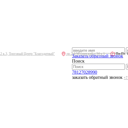
.2 к.3, Торговый Центр "Благодатный"
пр.2-й Муринский д.34 к.1
Пн-Пт: 10
Заказать обратный звонок
Поиск
78127028990
заказать обратный звонок
+7