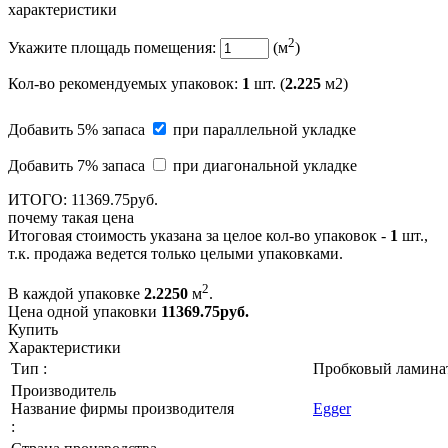
характеристики
2
Укажите площадь помещения:
(м
)
Кол-во рекомендуемых упаковок
:
1
шт. (
2.225
м2)
Добавить 5% запаса
при параллельной укладке
Добавить 7% запаса
при диагональной укладке
ИТОГО:
11369.
75
руб.
почему такая цена
Итоговая стоимость указана за целое кол-во упаковок -
1
шт.,
т.к. продажа ведется только целыми упаковками.
2
В каждой упаковке
2.2250
м
.
Цена одной упаковки
11369.75
руб.
Купить
Характеристики
Тип :
Пробковый ламина
Производитель
Название фирмы производителя
Egger
: