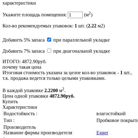
характеристики
2
Укажите площадь помещения:
(м
)
Кол-во рекомендуемых упаковок
:
1
шт. (
2.22
м2)
Добавить 5% запаса
при параллельной укладке
Добавить 7% запаса
при диагональной укладке
ИТОГО:
4872.
90
руб.
почему такая цена
Итоговая стоимость указана за целое кол-во упаковок -
1
шт.,
т.к. продажа ведется только целыми упаковками.
2
В каждой упаковке
2.2200
м
.
Цена одной упаковки
4872.90
руб.
Купить
Характеристики
Водостойкость :
влагостойкий
Тип :
Пробковое покрыт
Производитель
Название фирмы производителя
Egger