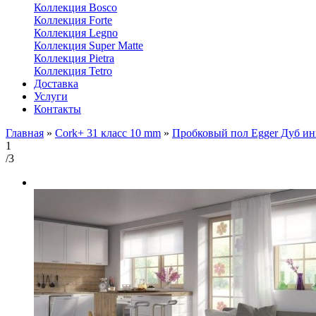
Коллекция Bosco
Коллекция Forte
Коллекция Legno
Коллекция Super Matte
Коллекция Pietra
Коллекция Tetro
Доставка
Услуги
Контакты
Главная
»
Cork+ 31 класс 10 mm
»
Пробковый пол Egger Дуб ин
1
/3