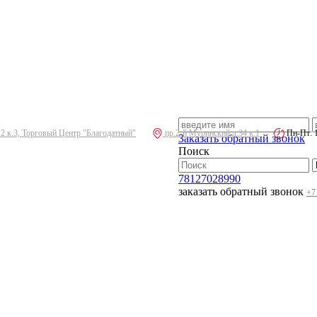
.2 к.3, Торговый Центр "Благодатный"
пр.2-й Муринский д.34 к.1
Пн-Пт: 10
Заказать обратный звонок
Поиск
78127028990
заказать обратный звонок
+7