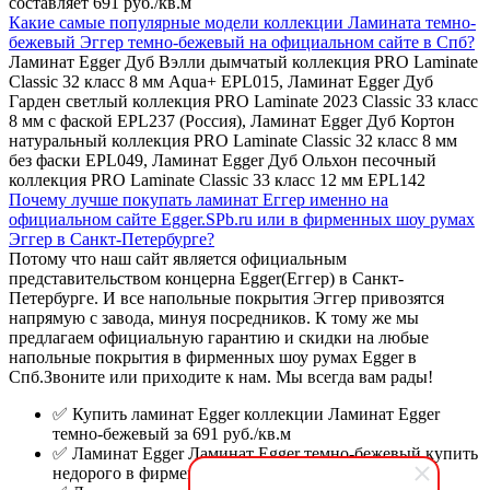
составляет 691 руб./кв.м
Какие самые популярные модели коллекции Ламината темно-
бежевый Эггер темно-бежевый на официальном сайте в Спб?
Ламинат Egger Дуб Вэлли дымчатый коллекция PRO Laminate
Classic 32 класс 8 мм Aqua+ EPL015, Ламинат Egger Дуб
Гарден светлый коллекция PRO Laminate 2023 Classic 33 класс
8 мм с фаской EPL237 (Россия), Ламинат Egger Дуб Кортон
натуральный коллекция PRO Laminate Classic 32 класс 8 мм
без фаски EPL049, Ламинат Egger Дуб Ольхон песочный
коллекция PRO Laminate Classic 33 класс 12 мм EPL142
Почему лучше покупать ламинат Еггер именно на
официальном сайте Egger.SPb.ru или в фирменных шоу румах
Эггер в Санкт-Петербурге?
Потому что наш сайт является официальным
представительством концерна Egger(Еггер) в Санкт-
Петербурге. И все напольные покрытия Эггер привозятся
напрямую с завода, минуя посредников. К тому же мы
предлагаем официальную гарантию и скидки на любые
напольные покрытия в фирменных шоу румах Egger в
Спб.Звоните или приходите к нам. Мы всегда вам рады!
✅ Купить ламинат Egger коллекции Ламинат Egger
темно-бежевый за 691 руб./кв.м
✅ Ламинат Egger Ламинат Egger темно-бежевый купить
недорого в фирменном шоу-руме Эггер.