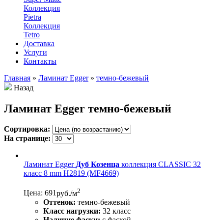
Коллекция
Pietra
Коллекция
Tetro
Доставка
Услуги
Контакты
Главная
»
Ламинат Egger
»
темно-бежевый
Назад
Ламинат Egger темно-бежевый
Сортировка:
На странице:
Ламинат Egger
Дуб Козенца
коллекция CLASSIC 32
класс 8 mm Н2819 (MF4669)
2
Цена: 691
руб./м
Оттенок:
темно-бежевый
Класс нагрузки:
32 класс
Наличие фаски:
с фаской