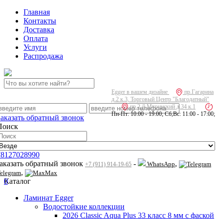
Главная
Контакты
Доставка
Оплата
Услуги
Распродажа
Egger в вашем дизайне
пр.Гагарина
д.2 к.3, Торговый Центр "Благодатный"
пр.2-й Муринский д.34 к.1
Пн-Пт: 10:00 - 19:00; Сб,Вс: 11:00 - 17:00;
Заказать обратный звонок
Поиск
78127028990
заказать обратный звонок
-
,
WhatsApp
+7 (911) 914-19-65
,
elegram
Max
0
Каталог
Ламинат Egger
Водостойкие коллекции
2026 Classic Aqua Plus 33 класс 8 мм с фаской