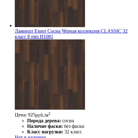
Ламинат Egger Сосна Чёрная коллекция CLASSIC 32
класс 8 mm Н1081
2
Цена: 925
руб./м
Порода дерева:
сосна
Наличие фаски:
без фаски
Класс нагрузки:
32 класс
Нет в наличии