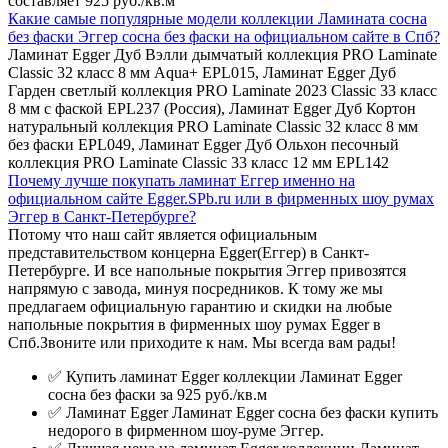
составляет 925 руб./кв.м
Какие самые популярные модели коллекции Ламината сосна
без фаски Эггер сосна без фаски на официальном сайте в Спб?
Ламинат Egger Дуб Вэлли дымчатый коллекция PRO Laminate
Classic 32 класс 8 мм Aqua+ EPL015, Ламинат Egger Дуб
Гарден светлый коллекция PRO Laminate 2023 Classic 33 класс
8 мм с фаской EPL237 (Россия), Ламинат Egger Дуб Кортон
натуральный коллекция PRO Laminate Classic 32 класс 8 мм
без фаски EPL049, Ламинат Egger Дуб Ольхон песочный
коллекция PRO Laminate Classic 33 класс 12 мм EPL142
Почему лучше покупать ламинат Еггер именно на
официальном сайте Egger.SPb.ru или в фирменных шоу румах
Эггер в Санкт-Петербурге?
Потому что наш сайт является официальным
представительством концерна Egger(Еггер) в Санкт-
Петербурге. И все напольные покрытия Эггер привозятся
напрямую с завода, минуя посредников. К тому же мы
предлагаем официальную гарантию и скидки на любые
напольные покрытия в фирменных шоу румах Egger в
Спб.Звоните или приходите к нам. Мы всегда вам рады!
✅ Купить ламинат Egger коллекции Ламинат Egger
сосна без фаски за 925 руб./кв.м
✅ Ламинат Egger Ламинат Egger сосна без фаски купить
недорого в фирменном шоу-руме Эггер.