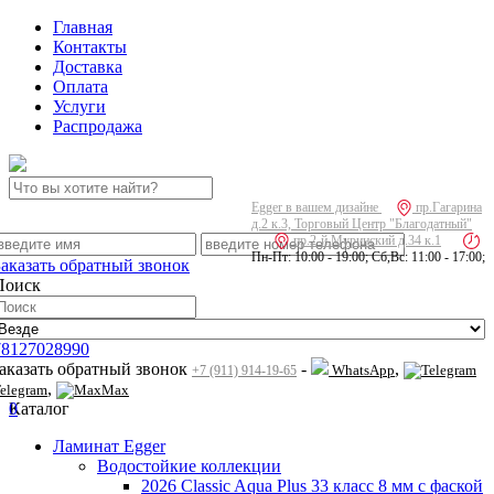
Главная
Контакты
Доставка
Оплата
Услуги
Распродажа
Egger в вашем дизайне
пр.Гагарина
д.2 к.3, Торговый Центр "Благодатный"
пр.2-й Муринский д.34 к.1
Пн-Пт: 10:00 - 19:00; Сб,Вс: 11:00 - 17:00;
Заказать обратный звонок
Поиск
78127028990
заказать обратный звонок
-
,
WhatsApp
+7 (911) 914-19-65
,
elegram
Max
0
Каталог
Ламинат Egger
Водостойкие коллекции
2026 Classic Aqua Plus 33 класс 8 мм с фаской