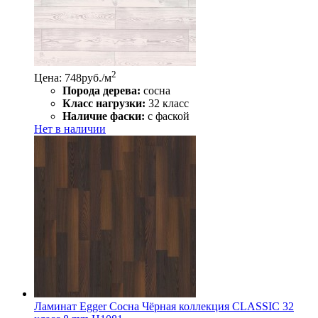
2
Цена: 748
руб./м
Порода дерева:
сосна
Класс нагрузки:
32 класс
Наличие фаски:
с фаской
Нет в наличии
Ламинат Egger Сосна Чёрная коллекция CLASSIC 32