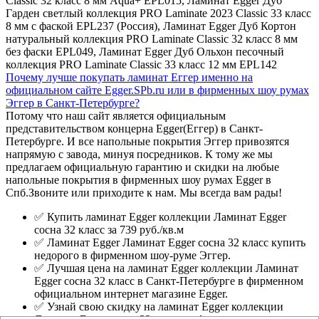
Classic 32 класс 8 мм Aqua+ EPL015, Ламинат Egger Дуб
Гарден светлый коллекция PRO Laminate 2023 Classic 33 класс
8 мм с фаской EPL237 (Россия), Ламинат Egger Дуб Кортон
натуральный коллекция PRO Laminate Classic 32 класс 8 мм
без фаски EPL049, Ламинат Egger Дуб Ольхон песочный
коллекция PRO Laminate Classic 33 класс 12 мм EPL142
Почему лучше покупать ламинат Еггер именно на
официальном сайте Egger.SPb.ru или в фирменных шоу румах
Эггер в Санкт-Петербурге?
Потому что наш сайт является официальным
представительством концерна Egger(Еггер) в Санкт-
Петербурге. И все напольные покрытия Эггер привозятся
напрямую с завода, минуя посредников. К тому же мы
предлагаем официальную гарантию и скидки на любые
напольные покрытия в фирменных шоу румах Egger в
Спб.Звоните или приходите к нам. Мы всегда вам рады!
✅ Купить ламинат Egger коллекции Ламинат Egger
сосна 32 класс за 739 руб./кв.м
✅ Ламинат Egger Ламинат Egger сосна 32 класс купить
недорого в фирменном шоу-руме Эггер.
✅ Лучшая цена на ламинат Egger коллекции Ламинат
Egger сосна 32 класс в Санкт-Петербурге в фирменном
официальном интернет магазине Egger.
✅ Узнай свою скидку на ламинат Egger коллекции