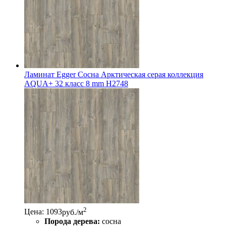
Ламинат Egger Сосна Арктическая серая коллекция
AQUA+ 32 класс 8 mm H2748
2
Цена: 1093
руб./м
Порода дерева:
сосна