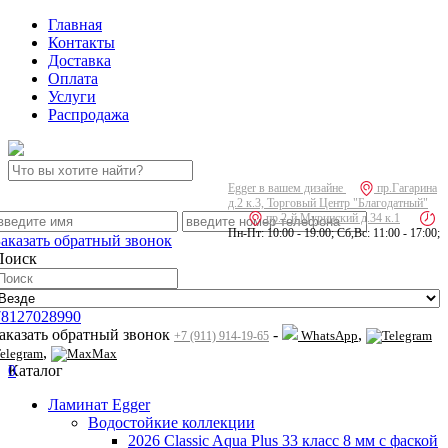
Главная
Контакты
Доставка
Оплата
Услуги
Распродажа
Egger в вашем дизайне
пр.Гагарина
д.2 к.3, Торговый Центр "Благодатный"
пр.2-й Муринский д.34 к.1
Пн-Пт: 10:00 - 19:00; Сб,Вс: 11:00 - 17:00;
Заказать обратный звонок
Поиск
78127028990
заказать обратный звонок
-
,
WhatsApp
+7 (911) 914-19-65
,
elegram
Max
0
Каталог
Ламинат Egger
Водостойкие коллекции
2026 Classic Aqua Plus 33 класс 8 мм с фаской