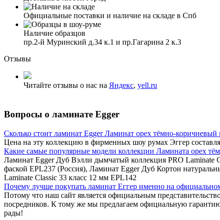
Официальные поставки и наличие на складе в Спб
Наличие образцов
пр.2-й Муринский д.34 к.1 и пр.Гагарина 2 к.3
Отзывы
Читайте отзывы о нас на
Яндекс
,
yell.ru
Вопросы о ламинате Egger
Сколько стоит ламинат Egger Ламинат орех тёмно-коричневый
Цена на эту коллекцию в фирменных шоу румах Эггер составляе
Какие самые популярные модели коллекции Ламината орех тём
Ламинат Egger Дуб Вэлли дымчатый коллекция PRO Laminate Cla
фаской EPL237 (Россия), Ламинат Egger Дуб Кортон натуральн
Laminate Classic 33 класс 12 мм EPL142
Почему лучше покупать ламинат Еггер именно на официальном 
Потому что наш сайт является официальным представительство
посредников. К тому же мы предлагаем официальную гарантию
рады!