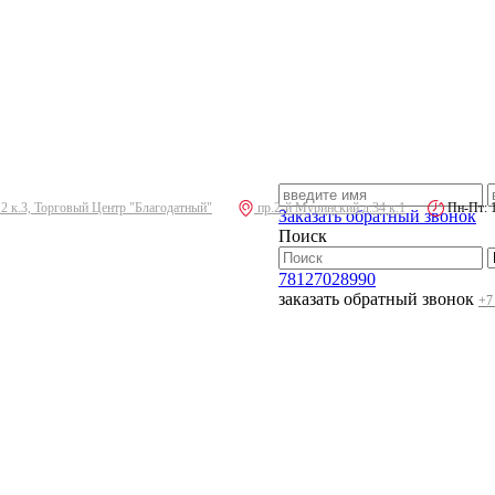
.2 к.3, Торговый Центр "Благодатный"
пр.2-й Муринский д.34 к.1
Пн-Пт: 10
Заказать обратный звонок
Поиск
78127028990
заказать обратный звонок
+7