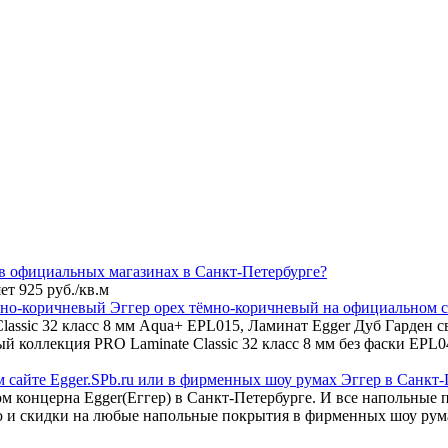
 в официальных магазинах в Санкт-Петербурге?
т 925 руб./кв.м
но-коричневый Эггер орех тёмно-коричневый на официальном с
ssic 32 класс 8 мм Aqua+ EPL015, Ламинат Egger Дуб Гарден све
ый коллекция PRO Laminate Classic 32 класс 8 мм без фаски EP
сайте Egger.SPb.ru или в фирменных шоу румах Эггер в Санкт-
м концерна Egger(Еггер) в Санкт-Петербурге. И все напольные 
 и скидки на любые напольные покрытия в фирменных шоу румах