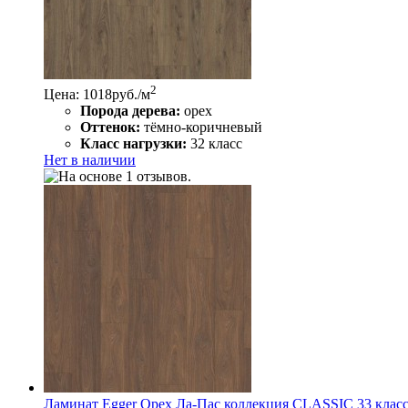
2
Цена: 1018
руб./м
Порода дерева:
орех
Оттенок:
тёмно-коричневый
Класс нагрузки:
32 класс
Нет в наличии
Ламинат Egger Орех Ла-Пас коллекция CLASSIC 33 клас