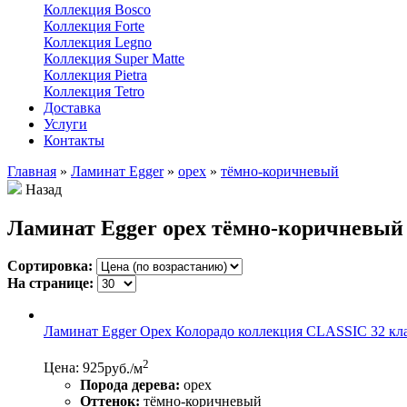
Коллекция Bosco
Коллекция Forte
Коллекция Legno
Коллекция Super Matte
Коллекция Pietra
Коллекция Tetro
Доставка
Услуги
Контакты
Главная
»
Ламинат Egger
»
орех
»
тёмно-коричневый
Назад
Ламинат Egger орех тёмно-коричневый
Сортировка:
На странице:
Ламинат Egger Орех Колорадо коллекция CLASSIC 32 кл
2
Цена: 925
руб./м
Порода дерева:
орех
Оттенок:
тёмно-коричневый