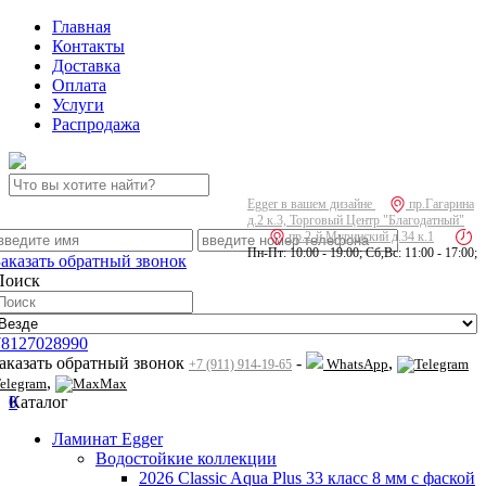
Главная
Контакты
Доставка
Оплата
Услуги
Распродажа
Egger в вашем дизайне
пр.Гагарина
д.2 к.3, Торговый Центр "Благодатный"
пр.2-й Муринский д.34 к.1
Пн-Пт: 10:00 - 19:00; Сб,Вс: 11:00 - 17:00;
Заказать обратный звонок
Поиск
78127028990
заказать обратный звонок
-
,
WhatsApp
+7 (911) 914-19-65
,
elegram
Max
0
Каталог
Ламинат Egger
Водостойкие коллекции
2026 Classic Aqua Plus 33 класс 8 мм с фаской