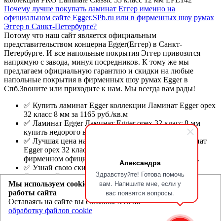
Почему лучше покупать ламинат Еггер именно на
официальном сайте Egger.SPb.ru или в фирменных шоу румах
Эггер в Санкт-Петербурге?
Потому что наш сайт является официальным
представительством концерна Egger(Еггер) в Санкт-
Петербурге. И все напольные покрытия Эггер привозятся
напрямую с завода, минуя посредников. К тому же мы
предлагаем официальную гарантию и скидки на любые
напольные покрытия в фирменных шоу румах Egger в
Спб.Звоните или приходите к нам. Мы всегда вам рады!
✅ Купить ламинат Egger коллекции Ламинат Egger орех
32 класс 8 мм за 1165 руб./кв.м
✅ Ламинат Egger Ламинат Egger орех 32 класс 8 мм
купить недорого в фирменном шоу-руме Эггер.
✅ Лучшая цена на ламинат Egger коллекции Ламинат
Egger орех 32 класс 8 мм в Санкт-Петербурге в
фирменном официальном интернет магазине Egger.
Александра
✅ Узнай свою скидку на ламинат Egger коллекции
Здравствуйте! Готова помочь
Ламинат Egger орех 32 класс 8 мм в официальных шоу-
вам. Напишите мне, если у
Мы используем cookie для улучшения
румах или по телефону.
вас появятся вопросы.
работы сайта
Оставаясь на сайте вы соглашаетесь на
Egger.spb.ru
- магазин ламината Эггер и Ever Sense в Санкт-
обработку файлов cookie
Петербурге
Политика конфиденциальности