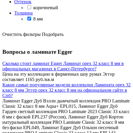
Оттенок
коричневый
Толщина
8 мм
Очистить фильтры
Подобрать
Вопросы о ламинате Egger
Сколько стоит ламинат Egger Ламинат орех 32 класс 8 мм в
официальных магазинах в Санкт-Петербурге?
Цена на эту коллекцию в фирменных шоу румах Эггер
составляет 1165 руб./кв.м
Какие самые популярные модели коллекции Ламината орех 32
класс 8 мм Эггер орех 32 класс 8 мм на официальном сайте в
Спб?
Ламинат Egger Дуб Вэлли дымчатый коллекция PRO Laminate
Classic 32 класс 8 мм Aqua+ EPL015, Ламинат Egger Дуб
Гарден светлый коллекция PRO Laminate 2023 Classic 33 класс
8 мм с фаской EPL237 (Россия), Ламинат Egger Дуб Кортон
натуральный коллекция PRO Laminate Classic 32 класс 8 мм
без фаски EPL049, Ламинат Egger Дуб Ольхон песочный
коллекция PRO Laminate Classic 33 класс 12 мм EPL142