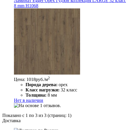
Ламинат Egger Орех Гудзон коллекция LARGE 32 класс
8 mm H1068
2
Цена: 1018
руб./м
Порода дерева:
орех
Класс нагрузки:
32 класс
Толщина:
8 мм
Нет в наличии
Показано с 1 по 3 из 3 (страниц: 1)
Доставка