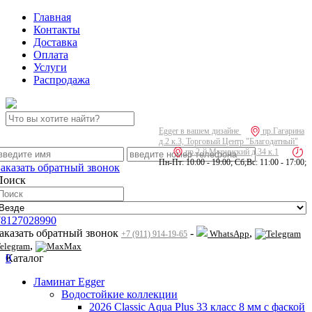
Главная
Контакты
Доставка
Оплата
Услуги
Распродажа
Egger в вашем дизайне
пр.Гагарина
д.2 к.3, Торговый Центр "Благодатный"
пр.2-й Муринский д.34 к.1
Пн-Пт: 10:00 - 19:00; Сб,Вс: 11:00 - 17:00;
Заказать обратный звонок
Поиск
78127028990
заказать обратный звонок
-
,
WhatsApp
+7 (911) 914-19-65
,
elegram
Max
0
Каталог
Ламинат Egger
Водостойкие коллекции
2026 Classic Aqua Plus 33 класс 8 мм с фаской