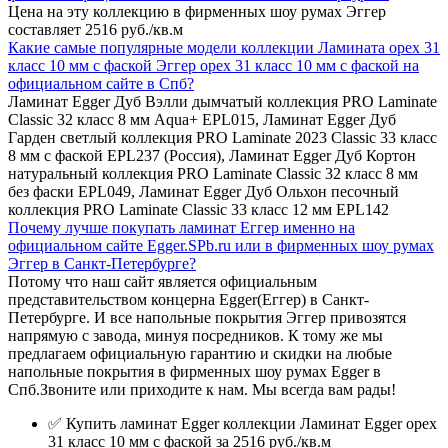
Цена на эту коллекцию в фирменных шоу румах Эггер
составляет 2516 руб./кв.м
Какие самые популярные модели коллекции Ламината орех 31
класс 10 мм с фаской Эггер орех 31 класс 10 мм с фаской на
официальном сайте в Спб?
Ламинат Egger Дуб Вэлли дымчатый коллекция PRO Laminate
Classic 32 класс 8 мм Aqua+ EPL015, Ламинат Egger Дуб
Гарден светлый коллекция PRO Laminate 2023 Classic 33 класс
8 мм с фаской EPL237 (Россия), Ламинат Egger Дуб Кортон
натуральный коллекция PRO Laminate Classic 32 класс 8 мм
без фаски EPL049, Ламинат Egger Дуб Ольхон песочный
коллекция PRO Laminate Classic 33 класс 12 мм EPL142
Почему лучше покупать ламинат Еггер именно на
официальном сайте Egger.SPb.ru или в фирменных шоу румах
Эггер в Санкт-Петербурге?
Потому что наш сайт является официальным
представительством концерна Egger(Еггер) в Санкт-
Петербурге. И все напольные покрытия Эггер привозятся
напрямую с завода, минуя посредников. К тому же мы
предлагаем официальную гарантию и скидки на любые
напольные покрытия в фирменных шоу румах Egger в
Спб.Звоните или приходите к нам. Мы всегда вам рады!
✅ Купить ламинат Egger коллекции Ламинат Egger орех
31 класс 10 мм с фаской за 2516 руб./кв.м