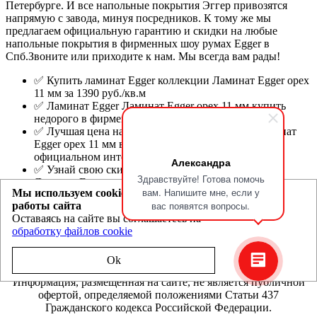
Петербурге. И все напольные покрытия Эггер привозятся
напрямую с завода, минуя посредников. К тому же мы
предлагаем официальную гарантию и скидки на любые
напольные покрытия в фирменных шоу румах Egger в
Спб.Звоните или приходите к нам. Мы всегда вам рады!
✅ Купить ламинат Egger коллекции Ламинат Egger орех
11 мм за 1390 руб./кв.м
✅ Ламинат Egger Ламинат Egger орех 11 мм купить
недорого в фирменном шоу-руме Эггер.
✅ Лучшая цена на ламинат Egger коллекции Ламинат
Egger орех 11 мм в Санкт-Петербурге в фирменном
официальном интернет магазине Egger.
Александра
✅ Узнай свою скидку на ламинат Egger коллекции
Здравствуйте! Готова помочь
Ламинат Egger орех 11 мм в официальных шоу-румах
вам. Напишите мне, если у
Мы используем cookie для улучшения
или по телефону.
вас появятся вопросы.
работы сайта
Оставаясь на сайте вы соглашаетесь на
Egger.spb.ru
- магазин ламината Эггер и Ever Sense в Санкт-
обработку файлов cookie
Петербурге
Политика конфиденциальности
Ok
Информация, размещенная на сайте, не является публичной
офертой, определяемой положениями Статьи 437
Гражданского кодекса Российской Федерации.