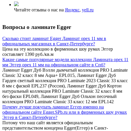
Читайте отзывы о нас на
Яндекс
,
yell.ru
Вопросы о ламинате Egger
Сколько стоит ламинат Egger Ламинат орех 11 мм в
официальных магазинах в Санкт-Петербурге?
Цена на эту коллекцию в фирменных шоу румах Эггер
составляет 1390 руб./кв.м
Какие самые популярные модели коллекции Ламината орех 11
мм Эггер орех 11 мм на официальном сайте в Спб?
Ламинат Egger Дуб Вэлли дымчатый коллекция PRO Laminate
Classic 32 класс 8 мм Aqua+ EPL015, Ламинат Egger Дуб
Гарден светлый коллекция PRO Laminate 2023 Classic 33 класс
8 мм с фаской EPL237 (Россия), Ламинат Egger Дуб Кортон
натуральный коллекция PRO Laminate Classic 32 класс 8 мм
без фаски EPL049, Ламинат Egger Дуб Ольхон песочный
коллекция PRO Laminate Classic 33 класс 12 мм EPL142
Почему лучше покупать ламинат Еггер именно на
официальном сайте Egger.SPb.ru или в фирменных шоу румах
Эггер в Санкт-Петербурге?
Потому что наш сайт является официальным
представительством концерна Egger(Еггер) в Санкт-