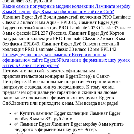
составляет 832 руб./кв.м
Какие самые популярные модели коллекции Ламината мербау
8 мм Эггер мербау 8 мм на официальном сайте в Спб?
Ламинат Egger Дуб Вэлли дымчатый коллекция PRO Laminate
Classic 32 класс 8 мм Aqua+ EPL015, Ламинат Egger Дуб
Гарден светлый коллекция PRO Laminate 2023 Classic 33 класс
8 мм с фаской EPL237 (Россия), Ламинат Egger Дуб Кортон
натуральный коллекция PRO Laminate Classic 32 класс 8 мм
без фаски EPL049, Ламинат Egger Дуб Ольхон песочный
коллекция PRO Laminate Classic 33 класс 12 мм EPL142
Почему лучше покупать ламинат Еггер именно на
официальном сайте Egger.SPb.ru или в фирменных шоу румах
Эггер в Санкт-Петербурге?
Потому что наш сайт является официальным
представительством концерна Egger(Еггер) в Санкт-
Петербурге. И все напольные покрытия Эггер привозятся
напрямую с завода, минуя посредников. К тому же мы
предлагаем официальную гарантию и скидки на любые
напольные покрытия в фирменных шоу румах Egger в
Спб.Звоните или приходите к нам. Мы всегда вам рады!
✅ Купить ламинат Egger коллекции Ламинат Egger
мербау 8 мм за 832 руб./кв.м
✅ Ламинат Egger Ламинат Egger мербау 8 мм купить
недорого в фирменном шоу-руме Эггер.