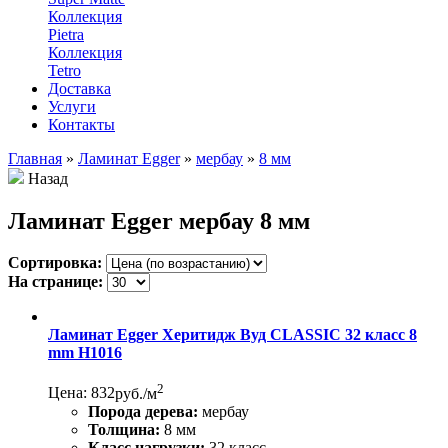
Коллекция
Pietra
Коллекция
Tetro
Доставка
Услуги
Контакты
Главная
»
Ламинат Egger
»
мербау
»
8 мм
Назад
Ламинат Egger мербау 8 мм
Сортировка:
На странице:
Ламинат Egger Херитидж Вуд CLASSIC 32 класс 8
mm Н1016
2
Цена: 832
руб./м
Порода дерева:
мербау
Толщина:
8 мм
Класс нагрузки:
32 класс