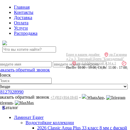
Главная
Контакты
Доставка
Оплата
Услуги
Распродажа
Egger в вашем дизайне
пр.Гагарина
д.2 к.3, Торговый Центр "Благодатный"
пр.2-й Муринский д.34 к.1
Пн-Пт: 10:00 - 19:00; Сб,Вс: 11:00 - 17:00;
Заказать обратный звонок
Поиск
78127028990
заказать обратный звонок
-
,
WhatsApp
+7 (911) 914-19-65
,
elegram
Max
0
Каталог
Ламинат Egger
Водостойкие коллекции
2026 Classic Aqua Plus 33 класс 8 мм с фаской