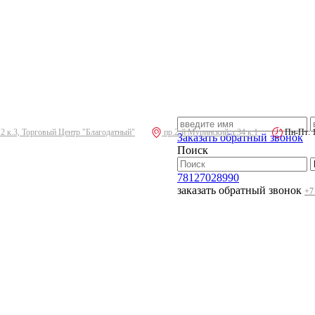
.2 к.3, Торговый Центр "Благодатный"
пр.2-й Муринский д.34 к.1
Пн-Пт: 10
Заказать обратный звонок
Поиск
78127028990
заказать обратный звонок
+7