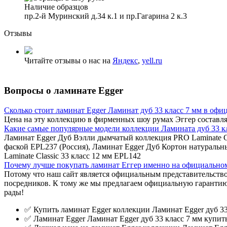
Наличие образцов
пр.2-й Муринский д.34 к.1 и пр.Гагарина 2 к.3
Отзывы
Читайте отзывы о нас на
Яндекс
,
yell.ru
Вопросы о ламинате Egger
Сколько стоит ламинат Egger Ламинат дуб 33 класс 7 мм в офи
Цена на эту коллекцию в фирменных шоу румах Эггер составляе
Какие самые популярные модели коллекции Ламината дуб 33 кл
Ламинат Egger Дуб Вэлли дымчатый коллекция PRO Laminate Cla
фаской EPL237 (Россия), Ламинат Egger Дуб Кортон натуральн
Laminate Classic 33 класс 12 мм EPL142
Почему лучше покупать ламинат Еггер именно на официальном 
Потому что наш сайт является официальным представительство
посредников. К тому же мы предлагаем официальную гарантию
рады!
✅ Купить ламинат Egger коллекции Ламинат Egger дуб 33 
✅ Ламинат Egger Ламинат Egger дуб 33 класс 7 мм купит