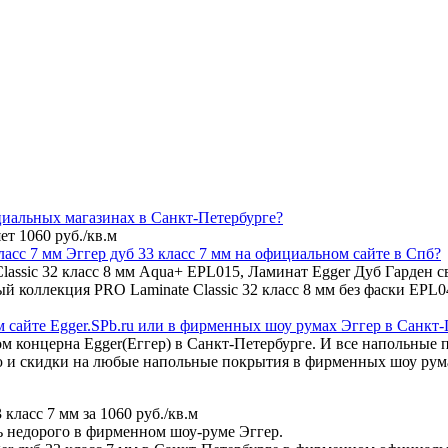
циальных магазинах в Санкт-Петербурге?
т 1060 руб./кв.м
асс 7 мм Эггер дуб 33 класс 7 мм на официальном сайте в Спб?
ssic 32 класс 8 мм Aqua+ EPL015, Ламинат Egger Дуб Гарден све
ый коллекция PRO Laminate Classic 32 класс 8 мм без фаски EP
сайте Egger.SPb.ru или в фирменных шоу румах Эггер в Санкт-
м концерна Egger(Еггер) в Санкт-Петербурге. И все напольные 
 и скидки на любые напольные покрытия в фирменных шоу румах
класс 7 мм за 1060 руб./кв.м
ь недорого в фирменном шоу-руме Эггер.