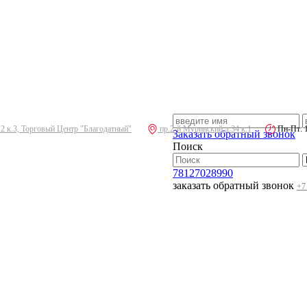
.2 к.3, Торговый Центр "Благодатный"
пр.2-й Муринский д.34 к.1
Пн-Пт: 10
Заказать обратный звонок
Поиск
78127028990
заказать обратный звонок
+7