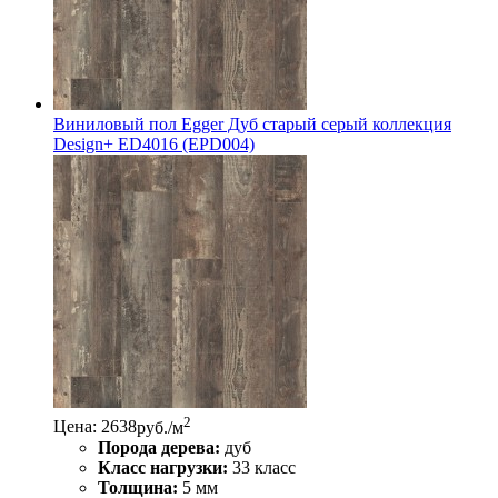
Виниловый пол Egger Дуб старый серый коллекция
Design+ ED4016 (EPD004)
2
Цена: 2638
руб./м
Порода дерева:
дуб
Класс нагрузки:
33 класс
Толщина:
5 мм