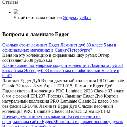
Отзывы
Читайте отзывы о нас на
Яндекс
,
yell.ru
Вопросы о ламинате Egger
Сколько стоит ламинат Egger Ламинат дуб 33 класс 5 мм в
официальных магазинах в Санкт-Петербурге?
Цена на эту коллекцию в фирменных шоу румах Эггер
составляет 2638 руб./кв.м
Какие самые популярные модели коллекции Ламината дуб 33
класс 5 мм Эггер дуб 33 класс 5 мм на официальном сайте в
Спб?
Ламинат Egger Дуб Вэлли дымчатый коллекция PRO Laminate
Classic 32 класс 8 мм Aqua+ EPL015, Ламинат Egger Дуб
Гарден светлый коллекция PRO Laminate 2023 Classic 33 класс
8 мм с фаской EPL237 (Россия), Ламинат Egger Дуб Кортон
натуральный коллекция PRO Laminate Classic 32 класс 8 мм
без фаски EPL049, Ламинат Egger Дуб Ольхон песочный
коллекция PRO Laminate Classic 33 класс 12 мм EPL142
Почему лучше покупать ламинат Еггер именно на
официальном сайте Egger.SPb.ru или в фирменных шоу румах
Эггер в Санкт-Петербурге?