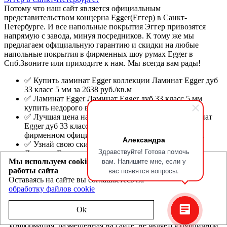
Потому что наш сайт является официальным
представительством концерна Egger(Еггер) в Санкт-
Петербурге. И все напольные покрытия Эггер привозятся
напрямую с завода, минуя посредников. К тому же мы
предлагаем официальную гарантию и скидки на любые
напольные покрытия в фирменных шоу румах Egger в
Спб.Звоните или приходите к нам. Мы всегда вам рады!
✅ Купить ламинат Egger коллекции Ламинат Egger дуб
33 класс 5 мм за 2638 руб./кв.м
✅ Ламинат Egger Ламинат Egger дуб 33 класс 5 мм
купить недорого в фирменном шоу-руме Эггер.
✅ Лучшая цена на ламинат Egger коллекции Ламинат
Egger дуб 33 класс 5 мм в Санкт-Петербурге в
фирменном официальном интернет магазине Egger.
Александра
✅ Узнай свою скидку на ламинат Egger коллекции
Здравствуйте! Готова помочь
Ламинат Egger дуб 33 класс 5 мм в официальных шоу-
вам. Напишите мне, если у
Мы используем cookie для улучшения
румах или по телефону.
вас появятся вопросы.
работы сайта
Egger.spb.ru
Оставаясь на сайте вы соглашаетесь на
- магазин ламината Эггер и Ever Sense в Санкт-
Петербурге
обработку файлов cookie
Политика конфиденциальности
Ok
Информация, размещенная на сайте, не является публичной