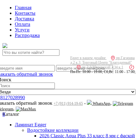
Главная
Контакты
Доставка
Оплата
Услуги
Распродажа
Egger в вашем дизайне
пр.Гагарина
д.2 к.3, Торговый Центр "Благодатный"
пр.2-й Муринский д.34 к.1
Пн-Пт: 10:00 - 19:00; Сб,Вс: 11:00 - 17:00;
Заказать обратный звонок
Поиск
78127028990
заказать обратный звонок
-
,
WhatsApp
+7 (911) 914-19-65
,
elegram
Max
0
Каталог
Ламинат Egger
Водостойкие коллекции
2026 Classic Aqua Plus 33 класс 8 мм с фаской