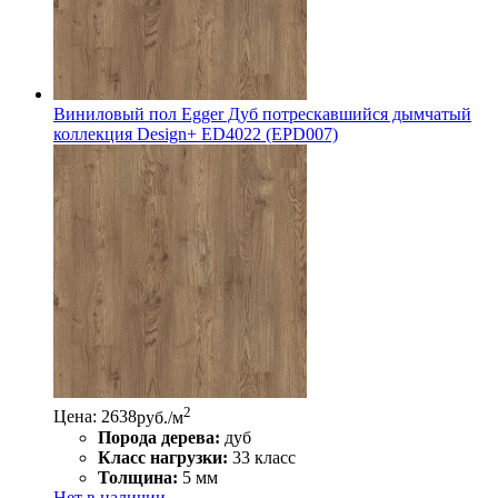
Виниловый пол Egger Дуб потрескавшийся дымчатый
коллекция Design+ ED4022 (EPD007)
2
Цена: 2638
руб./м
Порода дерева:
дуб
Класс нагрузки:
33 класс
Толщина:
5 мм
Нет в наличии