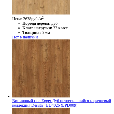
2
Цена: 2638
руб./м
Порода дерева:
дуб
Класс нагрузки:
33 класс
Толщина:
5 мм
Нет в наличии
Виниловый пол Egger Дуб потрескавшийся коричневый
коллекция Design+ ED4026 (EPD009)