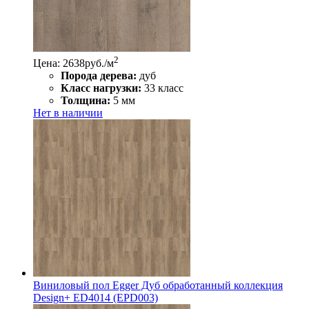
2
Цена: 2638
руб./м
Порода дерева:
дуб
Класс нагрузки:
33 класс
Толщина:
5 мм
Нет в наличии
Виниловый пол Egger Дуб обработанный коллекция
Design+ ED4014 (EPD003)