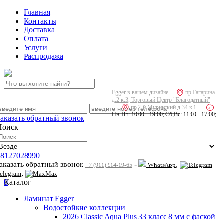
Главная
Контакты
Доставка
Оплата
Услуги
Распродажа
Egger в вашем дизайне
пр.Гагарина
д.2 к.3, Торговый Центр "Благодатный"
пр.2-й Муринский д.34 к.1
Пн-Пт: 10:00 - 19:00; Сб,Вс: 11:00 - 17:00;
Заказать обратный звонок
Поиск
78127028990
заказать обратный звонок
-
,
WhatsApp
+7 (911) 914-19-65
,
elegram
Max
0
Каталог
Ламинат Egger
Водостойкие коллекции
2026 Classic Aqua Plus 33 класс 8 мм с фаской