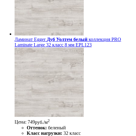
Ламинат Egger
Дуб Уолтем белый
коллекция PRO
Laminate Large 32 класс 8 мм EPL123
2
Цена: 749
руб./м
Оттенок:
беленый
Класс нагрузки:
32 класс