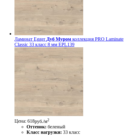
Ламинат Egger
Дуб Муром
коллекция PRO Laminate
Classic 33 класс 8 мм EPL139
2
Цена: 618
руб./м
Оттенок:
беленый
Класс нагрузки:
33 класс