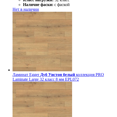
Наличие фаски:
с фаской
Нет в наличии
Ламинат Egger
Дуб Уистон белый
коллекция PRO
Laminate Large 32 класс 8 мм EPL072