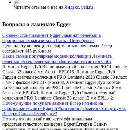
Читайте отзывы о нас на
Яндекс
,
yell.ru
Вопросы о ламинате Egger
Сколько стоит ламинат Egger Ламинат беленый в
официальных магазинах в Санкт-Петербурге?
Цена на эту коллекцию в фирменных шоу румах Эггер
составляет 445 руб./кв.м
Какие самые популярные модели коллекции Ламината
беленый Эггер беленый на официальном сайте в Спб?
Ламинат Egger Дуб Вэлли дымчатый коллекция PRO Laminate
Classic 32 класс 8 мм Aqua+ EPL015, Ламинат Egger Дуб
Гарден светлый коллекция PRO Laminate 2023 Classic 33 класс
8 мм с фаской EPL237 (Россия), Ламинат Egger Дуб Кортон
натуральный коллекция PRO Laminate Classic 32 класс 8 мм
без фаски EPL049, Ламинат Egger Дуб Ольхон песочный
коллекция PRO Laminate Classic 33 класс 12 мм EPL142
Почему лучше покупать ламинат Еггер именно на
официальном сайте Egger.SPb.ru или в фирменных шоу румах
Эггер в Санкт-Петербурге?
Потому что наш сайт является официальным
представительством концерна Egger(Еггер) в Санкт-
Петербурге. И все напольные покрытия Эггер привозятся