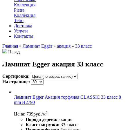
Коллекция
Pietra
Коллекция
Tetro
Доставка
Услуги
Контакты
Главная
»
Ламинат Egger
»
акация
»
33 класс
Назад
Ламинат Egger акация 33 класс
Сортировка:
На странице:
Ламинат Egger Акация торфяная CLASSIC 33 класс 8
mm Н2790
2
Цена: 739
руб./м
Порода дерева:
акация
Класс нагрузки:
33 класс
Наличие фаски:
без фаски