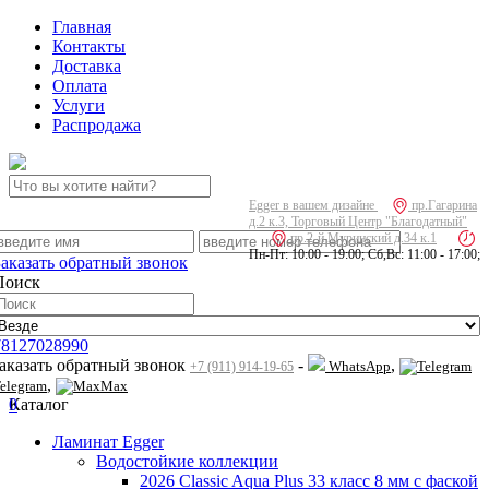
Главная
Контакты
Доставка
Оплата
Услуги
Распродажа
Egger в вашем дизайне
пр.Гагарина
д.2 к.3, Торговый Центр "Благодатный"
пр.2-й Муринский д.34 к.1
Пн-Пт: 10:00 - 19:00; Сб,Вс: 11:00 - 17:00;
Заказать обратный звонок
Поиск
78127028990
заказать обратный звонок
-
,
WhatsApp
+7 (911) 914-19-65
,
elegram
Max
0
Каталог
Ламинат Egger
Водостойкие коллекции
2026 Classic Aqua Plus 33 класс 8 мм с фаской