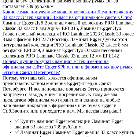
Цена на эту коллекцию в фирменных шоу румах Эггер
составляет 739 руб./кв.м
Какие самые популярные модели коллекции Ламината акация
33 класс Эггер акация 33 класс на официальном сайте в Спб?
Ламинат Egger Дуб Вэлли дымчатый коллекция PRO Laminate
Classic 32 класс 8 мм Aqua+ EPL015, Ламинат Egger Дуб
Гарден светлый коллекция PRO Laminate 2023 Classic 33 класс
8 мм с фаской EPL237 (Россия), Ламинат Egger Дуб Кортон
натуральный коллекция PRO Laminate Classic 32 класс 8 мм
без фаски EPL049, Ламинат Egger Дуб Ольхон песочный
коллекция PRO Laminate Classic 33 класс 12 мм EPL142
Почему лучше покупать ламинат Еггер именно на
официальном сайте Egger.SPb.ru или в фирменных шоу румах
Эггер в Санкт-Петербурге?
Потому что наш сайт является официальным
представительством концерна Egger(Еггер) в Санкт-
Петербурге. И все напольные покрытия Эггер привозятся
напрямую с завода, минуя посредников. К тому же мы
предлагаем официальную гарантию и скидки на любые
напольные покрытия в фирменных шоу румах Egger в
Спб.Звоните или приходите к нам. Мы всегда вам рады!
✅ Купить ламинат Egger коллекции Ламинат Egger
акация 33 класс за 739 руб./кв.м
✅ Ламинат Egger Ламинат Egger акация 33 класс купить