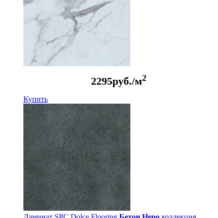
2
2295
руб./м
Купить
Ламинат SPC Dolce Flooring
Бетон Неро
коллекция