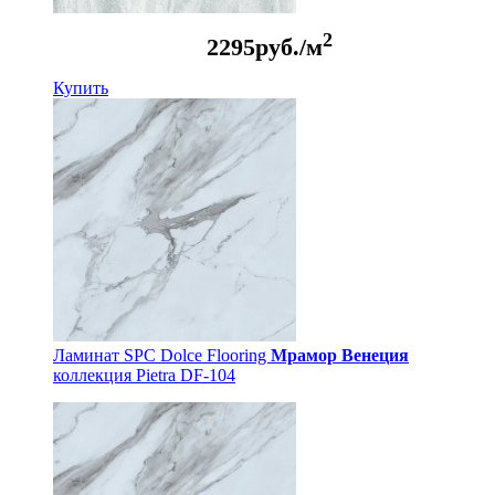
2
2295
руб./м
Купить
Ламинат SPC Dolce Flooring
Мрамор Венеция
коллекция Pietra DF-104