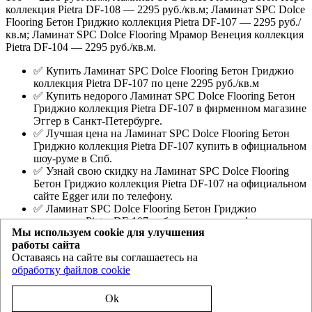
коллекция Pietra DF-108 — 2295 руб./кв.м; Ламинат SPC Dolce
Flooring Бетон Гриджио коллекция Pietra DF-107 — 2295 руб./
кв.м; Ламинат SPC Dolce Flooring Мрамор Венеция коллекция
Pietra DF-104 — 2295 руб./кв.м.
✅ Купить Ламинат SPC Dolce Flooring Бетон Гриджио
коллекция Pietra DF-107 по цене 2295 руб./кв.м
✅ Купить недорого Ламинат SPC Dolce Flooring Бетон
Гриджио коллекция Pietra DF-107 в фирменном магазине
Эггер в Санкт-Петербурге.
✅ Лучшая цена на Ламинат SPC Dolce Flooring Бетон
Гриджио коллекция Pietra DF-107 купить в официальном
шоу-руме в Спб.
✅ Узнай свою скидку на Ламинат SPC Dolce Flooring
Бетон Гриджио коллекция Pietra DF-107 на официальном
сайте Egger или по телефону.
✅ Ламинат SPC Dolce Flooring Бетон Гриджио
коллекция Pietra DF-107 - образцы во всех официальных
Мы используем cookie для улучшения
фирменных магазинах Еггер.
работы сайта
Egger.spb.ru
- магазин ламината Эггер и Ever Sense в Санкт-
Оставаясь на сайте вы соглашаетесь на
Петербурге
обработку файлов cookie
Политика конфиденциальности
Ok