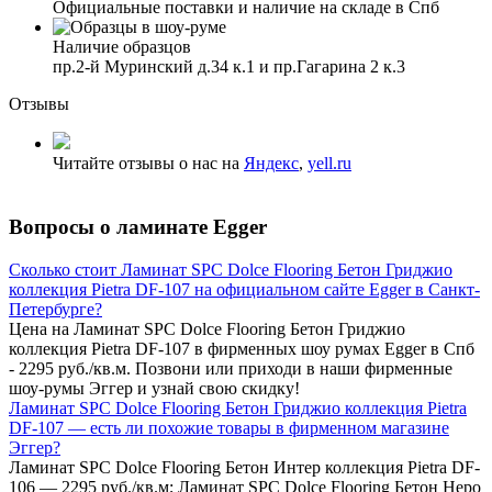
Официальные поставки и наличие на складе в Спб
Наличие образцов
пр.2-й Муринский д.34 к.1 и пр.Гагарина 2 к.3
Отзывы
Читайте отзывы о нас на
Яндекс
,
yell.ru
Вопросы о ламинате Egger
Сколько стоит Ламинат SPC Dolce Flooring Бетон Гриджио
коллекция Pietra DF-107 на официальном сайте Egger в Санкт-
Петербурге?
Цена на Ламинат SPC Dolce Flooring Бетон Гриджио
коллекция Pietra DF-107 в фирменных шоу румах Egger в Спб
- 2295 руб./кв.м. Позвони или приходи в наши фирменные
шоу-румы Эггер и узнай свою скидку!
Ламинат SPC Dolce Flooring Бетон Гриджио коллекция Pietra
DF-107 — есть ли похожие товары в фирменном магазине
Эггер?
Ламинат SPC Dolce Flooring Бетон Интер коллекция Pietra DF-
106 — 2295 руб./кв.м; Ламинат SPC Dolce Flooring Бетон Неро