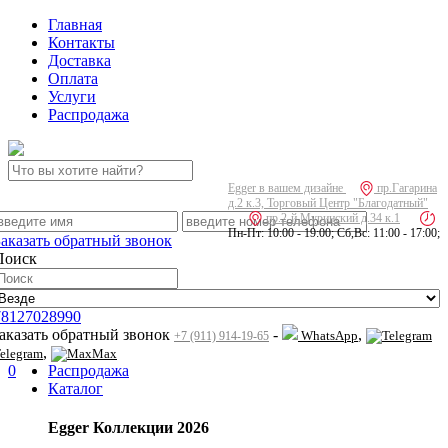
Главная
Контакты
Доставка
Оплата
Услуги
Распродажа
Egger в вашем дизайне
пр.Гагарина
д.2 к.3, Торговый Центр "Благодатный"
пр.2-й Муринский д.34 к.1
Пн-Пт: 10:00 - 19:00; Сб,Вс: 11:00 - 17:00;
Заказать обратный звонок
Поиск
78127028990
заказать обратный звонок
-
,
WhatsApp
+7 (911) 914-19-65
,
elegram
Max
0
Распродажа
Каталог
Egger Коллекции 2026