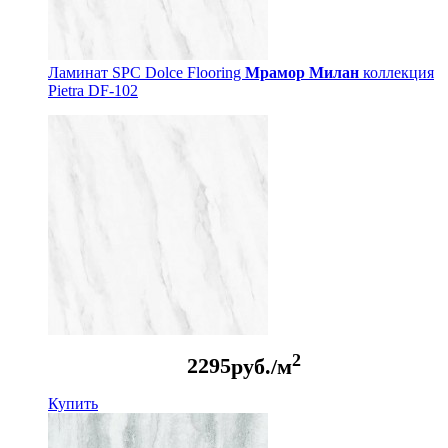
Ламинат SPC Dolce Flooring
Мрамор Милан
коллекция
Pietra DF-102
2
2295
руб./м
Купить