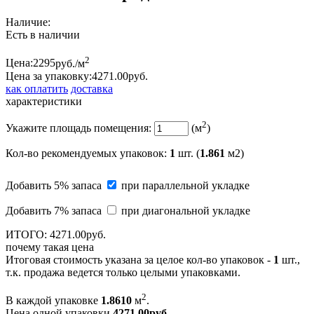
Наличие:
Есть в наличии
2
Цена:
2295
руб./м
Цена за упаковку:
4271.
00
руб.
как оплатить
доставка
характеристики
2
Укажите площадь помещения:
(м
)
Кол-во рекомендуемых упаковок
:
1
шт. (
1.861
м2)
Добавить 5% запаса
при параллельной укладке
Добавить 7% запаса
при диагональной укладке
ИТОГО:
4271.
00
руб.
почему такая цена
Итоговая стоимость указана за целое кол-во упаковок -
1
шт.,
т.к. продажа ведется только целыми упаковками.
2
В каждой упаковке
1.8610
м
.
Цена одной упаковки
4271.00
руб.