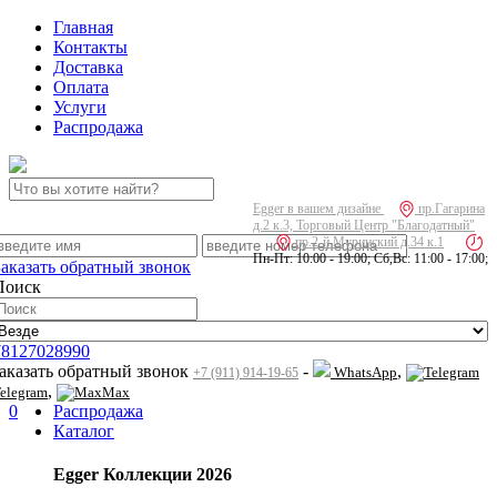
Главная
Контакты
Доставка
Оплата
Услуги
Распродажа
Egger в вашем дизайне
пр.Гагарина
д.2 к.3, Торговый Центр "Благодатный"
пр.2-й Муринский д.34 к.1
Пн-Пт: 10:00 - 19:00; Сб,Вс: 11:00 - 17:00;
Заказать обратный звонок
Поиск
78127028990
заказать обратный звонок
-
,
WhatsApp
+7 (911) 914-19-65
,
elegram
Max
0
Распродажа
Каталог
Egger Коллекции 2026