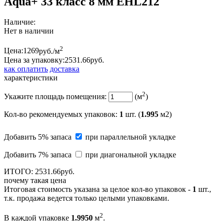
Aqua+ 33 класс 8 мм EHL212
Наличие:
Нет в наличии
2
Цена:
1269
руб./м
Цена за упаковку:
2531.
66
руб.
как оплатить
доставка
характеристики
2
Укажите площадь помещения:
(м
)
Кол-во рекомендуемых упаковок
:
1
шт. (
1.995
м2)
Добавить 5% запаса
при параллельной укладке
Добавить 7% запаса
при диагональной укладке
ИТОГО:
2531.
66
руб.
почему такая цена
Итоговая стоимость указана за целое кол-во упаковок -
1
шт.,
т.к. продажа ведется только целыми упаковками.
2
В каждой упаковке
1.9950
м
.