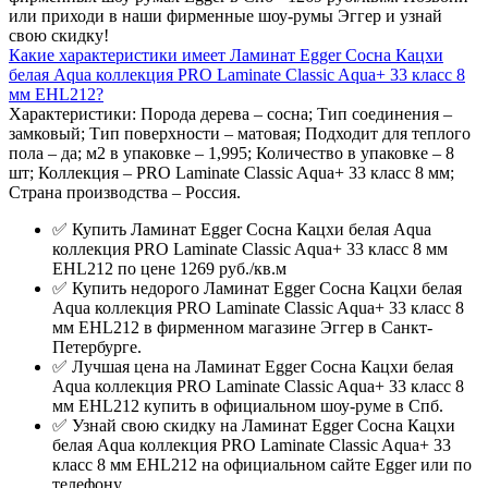
или приходи в наши фирменные шоу-румы Эггер и узнай
свою скидку!
Какие характеристики имеет Ламинат Egger Сосна Кацхи
белая Aqua коллекция PRO Laminate Classic Aqua+ 33 класс 8
мм EHL212?
Характеристики: Порода дерева – сосна; Тип соединения –
замковый; Тип поверхности – матовая; Подходит для теплого
пола – да; м2 в упаковке – 1,995; Количество в упаковке – 8
шт; Коллекция – PRO Laminate Classic Aqua+ 33 класс 8 мм;
Страна производства – Россия.
✅ Купить Ламинат Egger Сосна Кацхи белая Aqua
коллекция PRO Laminate Classic Aqua+ 33 класс 8 мм
EHL212 по цене 1269 руб./кв.м
✅ Купить недорого Ламинат Egger Сосна Кацхи белая
Aqua коллекция PRO Laminate Classic Aqua+ 33 класс 8
мм EHL212 в фирменном магазине Эггер в Санкт-
Петербурге.
✅ Лучшая цена на Ламинат Egger Сосна Кацхи белая
Aqua коллекция PRO Laminate Classic Aqua+ 33 класс 8
мм EHL212 купить в официальном шоу-руме в Спб.
✅ Узнай свою скидку на Ламинат Egger Сосна Кацхи
белая Aqua коллекция PRO Laminate Classic Aqua+ 33
класс 8 мм EHL212 на официальном сайте Egger или по
телефону.