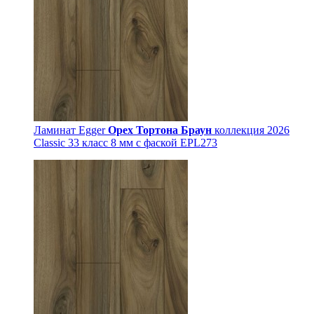
Ламинат Egger
Орех Тортона Браун
коллекция 2026
Classic 33 класс 8 мм с фаской EPL273