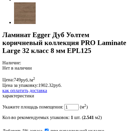
Ламинат Egger Дуб Уолтем
коричневый коллекция PRO Laminate
Large 32 класс 8 мм EPL125
Наличие:
Нет в наличии
2
Цена:
749
руб./м
Цена за упаковку:
1902.
32
руб.
как оплатить
доставка
характеристики
2
Укажите площадь помещения:
(м
)
Кол-во рекомендуемых упаковок
:
1
шт. (
2.541
м2)
Добавить 5% запаса
при параллельной укладке