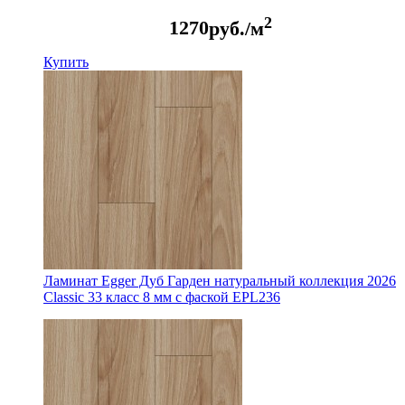
2
1270
руб./м
Купить
Ламинат Egger Дуб Гарден натуральный коллекция 2026
Classic 33 класс 8 мм с фаской EPL236