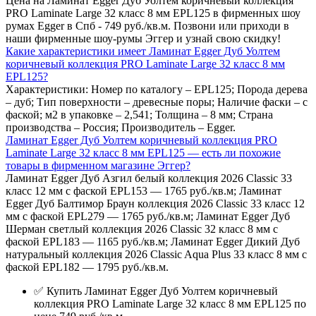
Цена на Ламинат Egger Дуб Уолтем коричневый коллекция
PRO Laminate Large 32 класс 8 мм EPL125 в фирменных шоу
румах Egger в Спб - 749 руб./кв.м. Позвони или приходи в
наши фирменные шоу-румы Эггер и узнай свою скидку!
Какие характеристики имеет Ламинат Egger Дуб Уолтем
коричневый коллекция PRO Laminate Large 32 класс 8 мм
EPL125?
Характеристики: Номер по каталогу – EPL125; Порода дерева
– дуб; Тип поверхности – древесные поры; Наличие фаски – с
фаской; м2 в упаковке – 2,541; Толщина – 8 мм; Страна
производства – Россия; Производитель – Egger.
Ламинат Egger Дуб Уолтем коричневый коллекция PRO
Laminate Large 32 класс 8 мм EPL125 — есть ли похожие
товары в фирменном магазине Эггер?
Ламинат Egger Дуб Азгил белый коллекция 2026 Classic 33
класс 12 мм с фаской EPL153 — 1765 руб./кв.м; Ламинат
Egger Дуб Балтимор Браун коллекция 2026 Classic 33 класс 12
мм с фаской EPL279 — 1765 руб./кв.м; Ламинат Egger Дуб
Шерман светлый коллекция 2026 Classic 32 класс 8 мм с
фаской EPL183 — 1165 руб./кв.м; Ламинат Egger Дикий Дуб
натуральный коллекция 2026 Classic Aqua Plus 33 класс 8 мм с
фаской EPL182 — 1795 руб./кв.м.
✅ Купить Ламинат Egger Дуб Уолтем коричневый
коллекция PRO Laminate Large 32 класс 8 мм EPL125 по