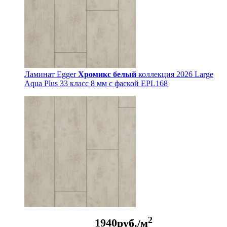
Ламинат Egger
Хромикс белый
коллекция 2026 Large
Aqua Plus 33 класс 8 мм с фаской EPL168
2
1940
руб./м