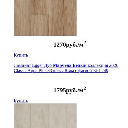
2
1270
руб./м
Купить
Ламинат Egger
Дуб Марчена Белый
коллекция 2026
Classic Aqua Plus 33 класс 8 мм с фаской EPL249
2
1795
руб./м
Купить