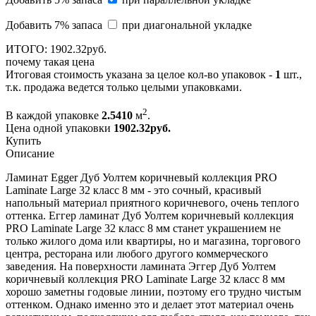
Добавить 7% запаса
при диагональной укладке
ИТОГО:
1902.
32
руб.
почему такая цена
Итоговая стоимость указана за целое кол-во упаковок -
1
шт.,
т.к. продажа ведется только целыми упаковками.
2
В каждой упаковке
2.5410
м
.
Цена одной упаковки
1902.32
руб.
Купить
Описание
Ламинат Egger Дуб Уолтем коричневый коллекция PRO
Laminate Large 32 класс 8 мм - это сочный, красивый
напольный материал приятного коричневого, очень теплого
оттенка. Еггер ламинат Дуб Уолтем коричневый коллекция
PRO Laminate Large 32 класс 8 мм станет украшением не
только жилого дома или квартиры, но и магазина, торгового
центра, ресторана или любого другого коммерческого
заведения. На поверхности ламината Эггер Дуб Уолтем
коричневый коллекция PRO Laminate Large 32 класс 8 мм
хорошо заметны годовые линии, поэтому его трудно чистым
оттенком. Однако именно это и делает этот материал очень