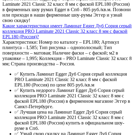
Laminate 2021 Classic 32 класс 8 мм с фаской EPL180 (Россия)
в фирменных шоу румах Egger в Спб - 805 руб./кв.м. Позвони
или приходи в наши фирменные шоу-румы Эггер и узнай
свою скидку!
Какие характеристики имеет Ламинат Egger Дуб Сория серый
коллекция PRO Laminate 2021 Classic 32 класс 8 мм с фаской
EPL180 (Россия)?
Характеристики: Номер по каталогу – EPL180; Артикул
плинтуса – L585; Тип рисунка – однополосный; Тип
поверхности – матовая; Наличие фаски – с фаской; м2 в
упаковке – 1,995; Коллекция – PRO Laminate Classic 32 класс 8
мм; Страна производства – Россия.
✅ Купить Ламинат Egger Дуб Сория серый коллекция
PRO Laminate 2021 Classic 32 класс 8 мм с фаской
EPL180 (Россия) по цене 805 руб./кв.м
✅ Купить недорого Ламинат Egger Дуб Сория серый
коллекция PRO Laminate 2021 Classic 32 класс 8 мм с
фаской EPL180 (Россия) в фирменном магазине Эггер в
Санкт-Петербурге.
✅ Лучшая цена на Ламинат Egger Дуб Сория серый
коллекция PRO Laminate 2021 Classic 32 класс 8 мм с
фаской EPL180 (Россия) купить в официальном шоу-
руме в Спб.
✅ Узнай свою скидку на Ламинат Egger Дуб Сория