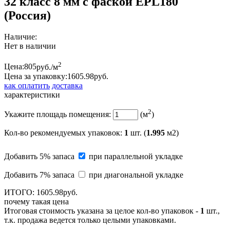
32 класс 8 мм с фаской EPL180
(Россия)
Наличие:
Нет в наличии
2
Цена:
805
руб./м
Цена за упаковку:
1605.
98
руб.
как оплатить
доставка
характеристики
2
Укажите площадь помещения:
(м
)
Кол-во рекомендуемых упаковок
:
1
шт. (
1.995
м2)
Добавить 5% запаса
при параллельной укладке
Добавить 7% запаса
при диагональной укладке
ИТОГО:
1605.
98
руб.
почему такая цена
Итоговая стоимость указана за целое кол-во упаковок -
1
шт.,
т.к. продажа ведется только целыми упаковками.