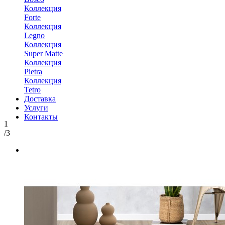
Коллекция
Forte
Коллекция
Legno
Коллекция
Super Matte
Коллекция
Pietra
Коллекция
Tetro
Доставка
Услуги
Контакты
1
/3