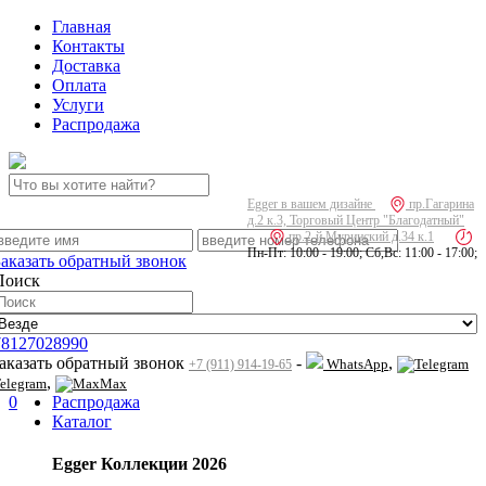
Главная
Контакты
Доставка
Оплата
Услуги
Распродажа
Egger в вашем дизайне
пр.Гагарина
д.2 к.3, Торговый Центр "Благодатный"
пр.2-й Муринский д.34 к.1
Пн-Пт: 10:00 - 19:00; Сб,Вс: 11:00 - 17:00;
Заказать обратный звонок
Поиск
78127028990
заказать обратный звонок
-
,
WhatsApp
+7 (911) 914-19-65
,
elegram
Max
0
Распродажа
Каталог
Egger Коллекции 2026